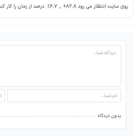
روی سایت انتظار می رود 82.8+ _ 6.7% درصد از زمان را کار کنند. نتایج نشان می دهد این سایت برای تولید برق مقیاس کلان ایده ال است.
بدون دیدگاه