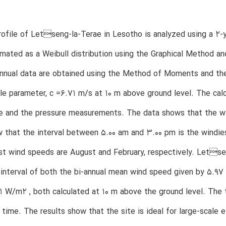
ofile of Letseng-la-Terae in Lesotho is analyzed using a 2-y
imated as a Weibull distribution using the Graphical Method
annual data are obtained using the Method of Moments and the
le parameter, c =6.71 m/s at 10 m above ground level. The calc
e and the pressure measurements. The data shows that the wi
 that the interval between 5.00 am and 3.00 pm is the windi
st wind speeds are August and February, respectively. Letsen
interval of both the bi-annual mean wind speed given by 5.97
 W/m2 , both calculated at 10 m above the ground level. The t
 time. The results show that the site is ideal for large-scale 