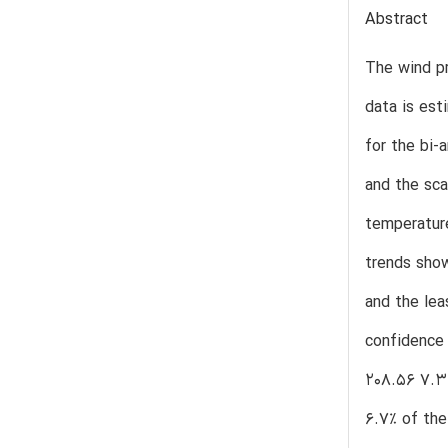
Abstract
The wind pr
data is est
for the bi-
and the sca
temperatur
trends show
and the lea
confidence 
208.56 7.31
6.7% of the