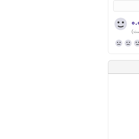
۰.
ست)