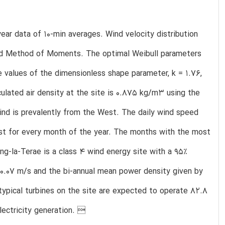
ear data of 10-min averages. Wind velocity distribution
 and Method of Moments. The optimal Weibull parameters
 values of the dimensionless shape parameter, k = 1.76,
ulated air density at the site is 0.875 kg/m3 using the
nd is prevalently from the West. The daily wind speed
est for every month of the year. The months with the most
g-la-Terae is a class 4 wind energy site with a 95%
 0.07 m/s and the bi-annual mean power density given by
ypical turbines on the site are expected to operate 82.8
electricity generation. 