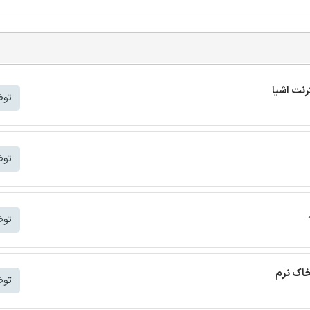
توض
توض
توض
خاک نرم
توض