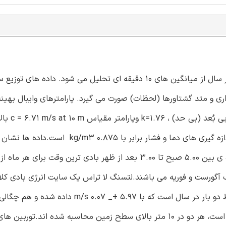
نمودار باد لتسنگ لا ترا در لسوتو با استفاده از یک دیتای دوبار در سال از میانگین های 10 دقیقه ای تحلیل می شود
اری و متد گشتاورها (لحظات) صورت می گیرد. پارامترهای وایبال بهینه
دوبار در سال ،با استفاده از متد گشتا
زمین بدست می آید. چگالی هوای محاسبه شده با استفاده از اندازه گیری های دما و فشار برا
باد غالبا از غرب می آید.روند سرعت باد روزانه نشان می دهد بازه ی بین 5.00 صبح تا 3.00 بعد از ظهر بادی ترین وقت برای 
که دارای یک فاصله ی اعتماد 95 درصدی از هم سرعت باد متوسط دو بار در سال است که با 5.97 +_ 0.07 s
میانگین دوبار در سال که با 208.56+ _ 7.31 W/m2 داده شده است، هر دو در 10 متر بالای سطح زمین محاسبه شده اند