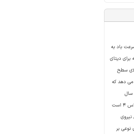
. داده های توزیع سرعت باد به
 برای دیتای
ورها و مقادیر پارامتر شکل بی بُعد (بی حد) ، k=1.76 وپارامتر مقیاس c = 6.71 m/s at 10 m بالای سطح
بر با 0.875 kg/m3 است.داده ها نشان می دهد که
هر ماه از سال
است.ماه هایی که بیشترین و کمترین سرعت باد را دارند به ترتیب آگورست و فوریه می باشند.لتسنگ لا تراس یک سایت انرژی بادی کلاس 4 است
m/ داده شده و هم چگالی نیروی
.توربین های نوعی بر