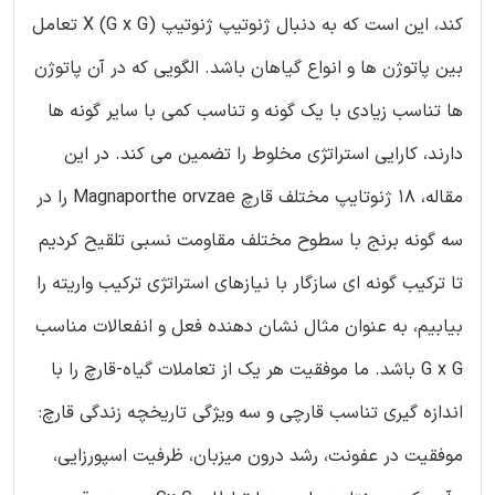
کند، این است که به دنبال ژنوتیپ ژنوتیپ X (G x G) تعامل
بین پاتوژن ها و انواع گیاهان باشد. الگویی که در آن پاتوژن
ها تناسب زیادی با یک گونه و تناسب کمی با سایر گونه ها
دارند، کارایی استراتژی مخلوط را تضمین می کند. در این
مقاله، 18 ژنوتایپ مختلف قارچ Magnaporthe orvzae را در
سه گونه برنج با سطوح مختلف مقاومت نسبی تلقیح کردیم
تا ترکیب گونه ای سازگار با نیازهای استراتژی ترکیب واریته را
بیابیم، به عنوان مثال نشان دهنده فعل و انفعالات مناسب
G x G باشد. ما موفقیت هر یک از تعاملات گیاه-قارچ را با
اندازه گیری تناسب قارچی و سه ویژگی تاریخچه زندگی قارچ:
موفقیت در عفونت، رشد درون میزبان، ظرفیت اسپورزایی،