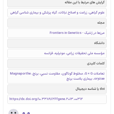
گرایش های مرتبط با این مقاله
علوم گیاهی، زراعت و اصلاح نباتات، گیاه پزشکی و بیماری شناسی گیاهی
مجله
مرزها در ژنتیک - Frontiers in Genetics
دانشگاه
مؤسسه ملی تحقیقات زراعی، مونپلیه، فرانسه
کلمات کلیدی
تعاملات G × G، مخلوط گوناگون، مقاومت نسبي، برنج، Magnaporthe
oryzae، بيماری بلاست برنج
doi یا شناسه دیجیتال
https://dx.doi.org/10.3389%2Ffgene.2013.00312
۰.۰