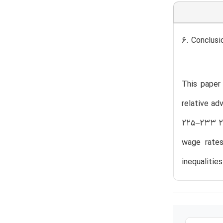
6. Conclusi
This paper 
relative ad
225–233 23
wage rates
inequalitie