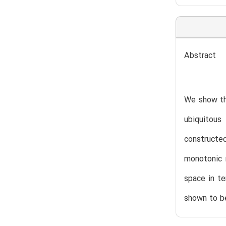
Abstract
We show tha
ubiquitous
constructe
monotonic r
space in te
shown to be