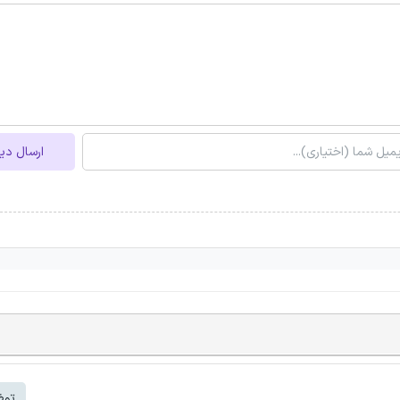
ارسال دی
توض