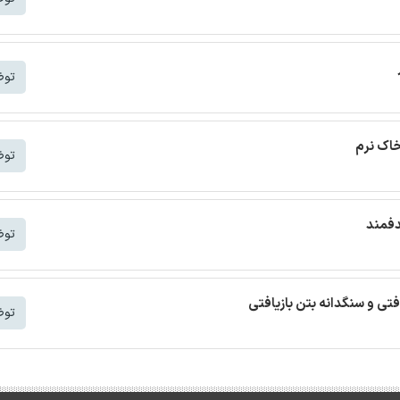
توض
خاک نرم
توض
دفمند
توض
افتی و سنگدانه بتن بازیافتی
توض