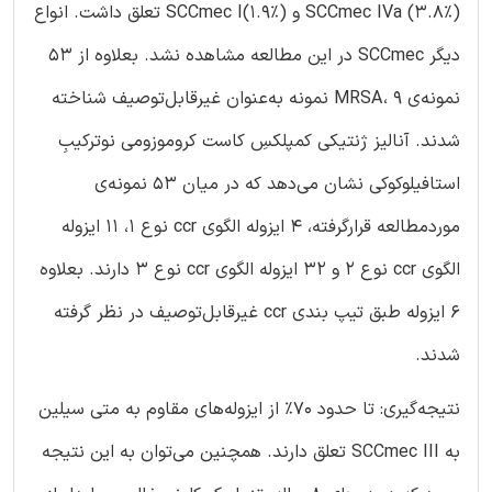
SCCmec IVa (3.8%) و SCCmec I(1.9%) تعلق داشت. انواع
دیگر SCCmec در این مطالعه مشاهده نشد. بعلاوه از 53
نمونه‌ی MRSA، 9 نمونه به‌عنوان غیرقابل‌توصیف شناخته
شدند. آنالیز ژنتیکی کمپلکسِ کاست کروموزومی نوترکیبِ
استافیلوکوکی نشان می‌دهد که در میان 53 نمونه‌ی
موردمطالعه قرارگرفته، 4 ایزوله الگوی ccr نوع 1، 11 ایزوله
الگوی ccr نوع 2 و 32 ایزوله الگوی ccr نوع 3 دارند. بعلاوه
6 ایزوله طبق تیپ بندی ccr غیرقابل‌توصیف در نظر گرفته
شدند.
نتیجه‌گیری: تا حدود 70% از ایزوله‌های مقاوم به متی سیلین
به SCCmec III تعلق دارند. همچنین می‌توان به این نتیجه