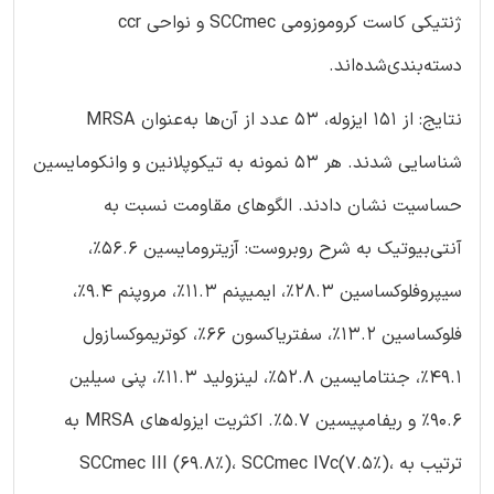
ژنتیکی کاست کروموزومی SCCmec و نواحی ccr
دسته‌بندی‌شده‌اند.
نتایج: از 151 ایزوله، 53 عدد از آن‌ها به‌عنوان MRSA
شناسایی شدند. هر 53 نمونه به تیکوپلانین و وانکومایسین
حساسیت نشان دادند. الگوهای مقاومت نسبت به
آنتی‌بیوتیک به شرح روبروست: آزیترومایسین 56.6%،
سیپروفلوکساسین 28.3%، ایمیپنم 11.3%، مروپنم 9.4%،
فلوکساسین 13.2%، سفتریاکسون 66%، کوتریموکسازول
49.1%، جنتامایسین 52.8%، لینزولید 11.3%، پنی سیلین
90.6% و ریفامپیسین 5.7%. اکثریت ایزوله‌های MRSA به
ترتیب به SCCmec III (69.8%)، SCCmec IVc(7.5%)،