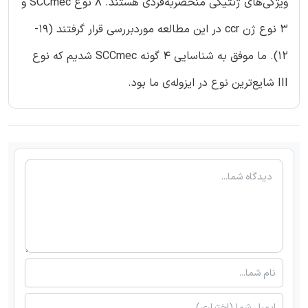
ویژگی‌های ژنتیکی منحصربه‌فردی هستند. 8 نوع SCCmec و
3 نوع ژن ccr در این مطالعه موردبررسی قرار گرفتند (19-
12). ما موفق به شناسایی 4 گونه SCCmec شدیم که نوع
III شایع‌ترین نوع در ایزوله‌ی ما بود.