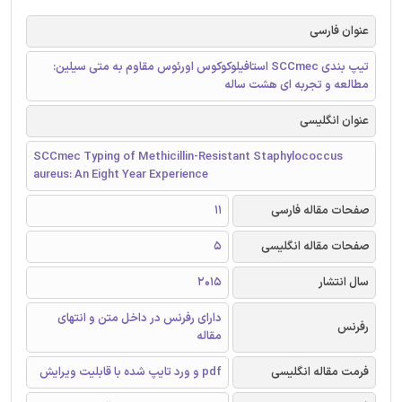
عنوان فارسی
تیپ بندی SCCmec استافیلوکوکوس اورئوس مقاوم به متی سیلین:
مطالعه و تجربه ای هشت ساله
عنوان انگلیسی
SCCmec Typing of Methicillin-Resistant Staphylococcus
aureus: An Eight Year Experience
صفحات مقاله فارسی
11
صفحات مقاله انگلیسی
5
سال انتشار
2015
دارای رفرنس در داخل متن و انتهای
رفرنس
مقاله
فرمت مقاله انگلیسی
pdf و ورد تایپ شده با قابلیت ویرایش