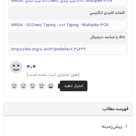
MRSA، تیپ بندی SCCmec، تیپ بندی ccr، Multiplex-PCR
کلمات کلیدی انگلیسی
MRSA - SCCmec Typing - ccr Typing - Multiplex-PCR
doi یا شناسه دیجیتال
https://doi.org/10.5812/pedinfect.30632
۰.۰
(هنوز امتیازی ثبت نشده است)
فهرست مطالب
1. پیش‌زمینه