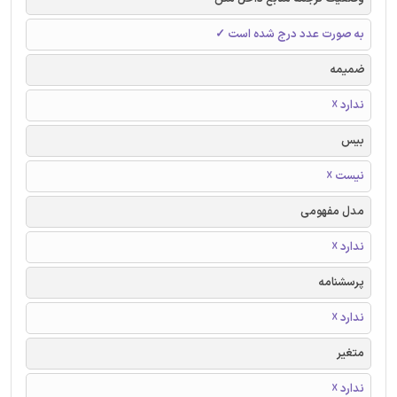
به صورت عدد درج شده است ✓
ضمیمه
ندارد ☓
بیس
نیست ☓
مدل مفهومی
ندارد ☓
پرسشنامه
ندارد ☓
متغیر
ندارد ☓