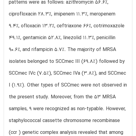
patterns were as follows: azithromycin 56.6%,
ciprofloxacin 28.3%, imipenem 11.3%, meropenem
9.4%, ofloxacin 13.2%, ceftriaxone 66%, cotrimoxazole
49.1%, gentamicin 52.8%, linezolid 11.3%, penicillin
90.6%, and rifampicin 5.7%. The majority of MRSA
isolates belonged to SCCmec III (69.8%) followed by
SCCmec IVc (7.5%), SCCmec IVa (3.8%), and SCCmec
I (1.9%). Other types of SCCmec were not observed in
the present study. Moreover, from the 53 MRSA
samples, 9 were recognized as non-typable. However,
staphylococcal cassette chromosome recombinase
(ccr ) genetic complex analysis revealed that among