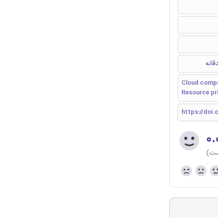
قانه
Cloud compu
Resource pri
https://doi.o
۰.
ست)