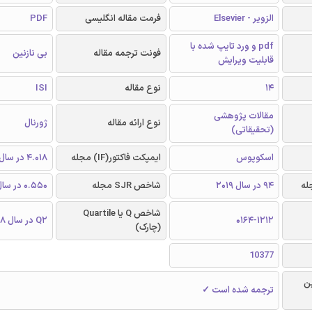
الزویر - Elsevier
فرمت مقاله انگلیسی
PDF
pdf و ورد تایپ شده با
فونت ترجمه مقاله
بی نازنین
قابلیت ویرایش
14
نوع مقاله
ISI
مقالات پژوهشی
نوع ارائه مقاله
ژورنال
(تحقیقاتی)
اسکوپوس
ایمپکت فاکتور(IF) مجله
4.018 در سال 2018
94 در سال 2019
شاخص SJR مجله
0.550 در سال 2018
شاخص Q یا Quartile
0164-1212
Q2 در سال 2018
(چارک)
10377
ن
ترجمه شده است ✓