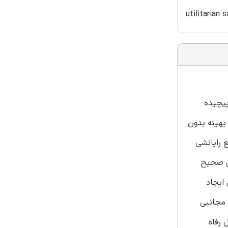
utilitarian 
پیچیده
 بهینه بدون
ع رایانشی
طی صحیح
 ایجاد
 مجانبی
 رفاه