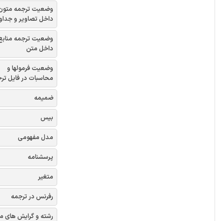
وضعیت ترجمه متون
داخل تصاویر و جداو
وضعیت ترجمه منابع
داخل متن
وضعیت فرمولها و
محاسبات در فایل تر
ضمیمه
بیس
مدل مفهومی
پرسشنامه
متغیر
رفرنس در ترجمه
رشته و گرایش های م