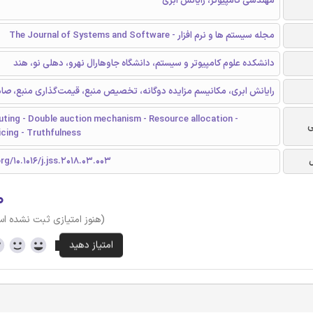
مهندسی کامپیوتر، رایانش ابری
مجله سیستم ها و نرم افزار - The Journal of Systems and Software
دانشکده علوم کامپیوتر و سیستم، دانشگاه جاوهارال نهرو، دهلی نو، هند
رایانش ابری، مکانیسم مزایده دوگانه، تخصیص منبع، قیمت‌گذاری منبع، صاد
ting - Double auction mechanism - Resource allocation -
ی
cing - Truthfulness
rg/10.1016/j.jss.2018.03.003
۰
(هنوز امتیازی ثبت نشده ا