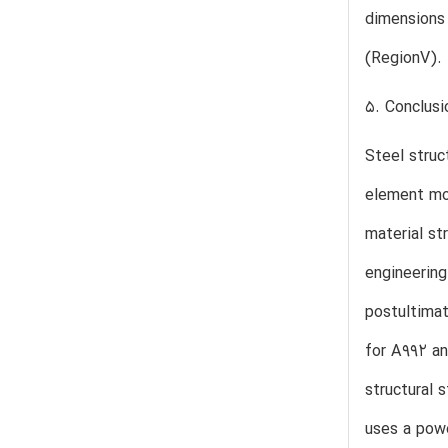
dimensions 
(RegionV).
5. Conclusi
Steel struc
element mod
material st
engineering
postultimat
for A992 an
structural 
uses a powe