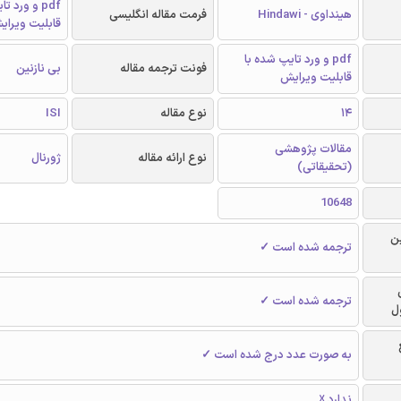
pdf و ورد 
هینداوی - Hindawi
فرمت مقاله انگلیسی
قابلیت ویرای
pdf و ورد تایپ شده با
فونت ترجمه مقاله
بی نازنین
قابلیت ویرایش
14
نوع مقاله
ISI
مقالات پژوهشی
نوع ارائه مقاله
ژورنال
(تحقیقاتی)
10648
ن
ترجمه شده است ✓
ترجمه شده است ✓
ل
به صورت عدد درج شده است ✓
ندارد ☓