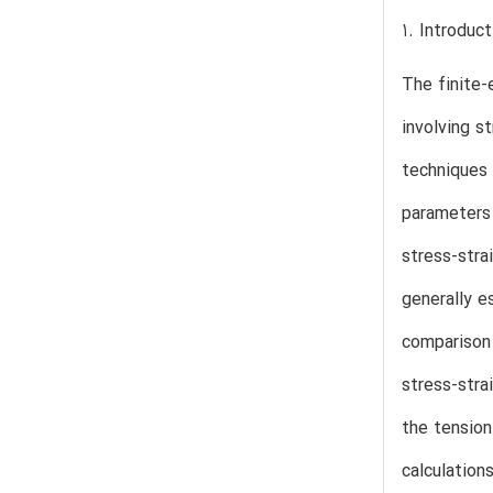
1. Introduct
The finite-
involving s
techniques 
parameters 
stress-stra
generally e
comparison 
stress-stra
the tension
calculation