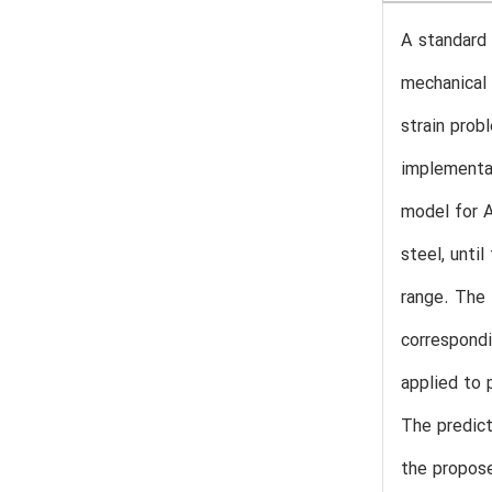
A standard 
mechanical 
strain prob
implementat
model for A
steel, unti
range. The 
correspondi
applied to 
The predict
the propose