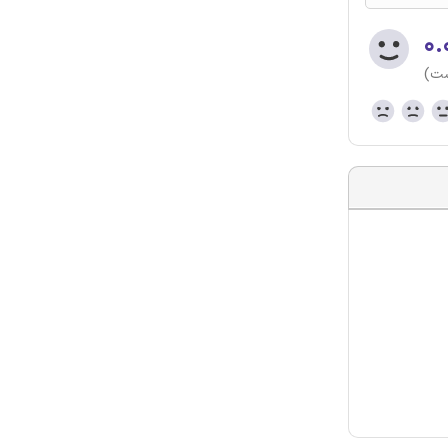
۰.
ست)