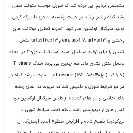
مشخص کردیم. پی برده شد که شوری موجب متوقف شدن
رشد گیاه و نمو ریشه در حالت وابسته به دوز با بلوکه کردن
تولید سیگنال اوکسین می شود. تجزیه تحلیل موتانت های
وحشی و eir1, aux1-7, arf7arf19 وtir1abf2abf19 نقش
کلیدی را برای تولید سیگنال اسید استیک ایندول-3 در ایجاد
تحمل تنش نشان داد. هم چنین پی برده شدکه T. virens
(Tv29.8) وT. atroviride (IMI 206040) موجب رشد گیاه در
هر دو شرایط شوری و طبیعی شد که مربوط به القای ریشه
های جانبی و تار های کشنده از طریق سیگنال اوگسین بود.
نهال های ارابیدوپسیز رشد یافته تحت شرایط شوری با
تریکودرما تلقیح شده و افزایش سطوح اسید ابسزیک، ال-