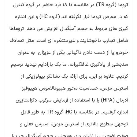
تروما (گروه TR) در مقایسه با 18 فرد حاضر در گروه کنترل
که در معرض تروما قرار نگرفته اند (گروه HC) و این اندازه
گیری های مربوط به حجم آمیگدال افزایش می دهد. تروماها
شامل تجارب ناخوشایند و غیرمنتظره ای است، مثل تصادف
خودرو یا از دست دادن ناگهانی یکی از عزیزان. به عنوان
سنجشی از یادگیری غافلگیرانه، ما یک پارادایم تهدید ترسیم
کردیم. علاوه بر این، برای ارائه یک نشانگر بیولوژیکی از
استرس مزمن، حساسیت محور هیپوتالاموس-هیپوفیز-
آدرنال (HPA) را با استفاده از آزمایش سرکوب دگزامتازون
اندازه گرفتیم. در مقایسه با HC، گروه TR به طور قابل
توجهی سطوح بالاتری از استرس مزمن، استرس فعلی و
صفت اضطراب را نشان داد، همچنین حجم آمیگدال چپ را