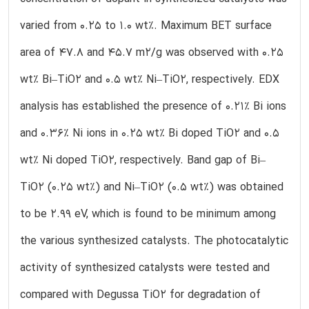
varied from 0.25 to 1.0 wt%. Maximum BET surface
area of 47.8 and 45.7 m2/g was observed with 0.25
wt% Bi–TiO2 and 0.5 wt% Ni–TiO2, respectively. EDX
analysis has established the presence of 0.21% Bi ions
and 0.36% Ni ions in 0.25 wt% Bi doped TiO2 and 0.5
wt% Ni doped TiO2, respectively. Band gap of Bi–
TiO2 (0.25 wt%) and Ni–TiO2 (0.5 wt%) was obtained
to be 2.99 eV, which is found to be minimum among
the various synthesized catalysts. The photocatalytic
activity of synthesized catalysts were tested and
compared with Degussa TiO2 for degradation of