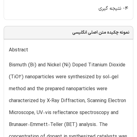
4- نتیجه گیری
نمونه چکیده متن اصلی انگلیسی
Abstract
Bismuth (Bi) and Nickel (Ni) Doped Titanium Dioxide
(TiO2) nanoparticles were synthesized by sol–gel
method and the prepared nanoparticles were
characterized by X-Ray Diffraction, Scanning Electron
Microscope, UV–vis reflectance spectroscopy and
Brunauer–Emmett–Teller (BET) analysis. The
concentration of dopant in synthesized catalysts was