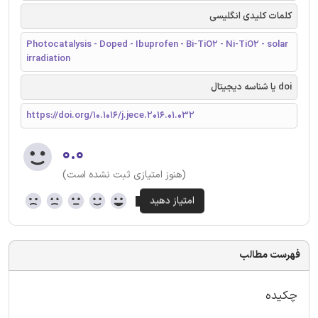
کلمات کلیدی انگلیسی
Photocatalysis - Doped - Ibuprofen - Bi-TiO2 - Ni-TiO2 - solar
irradiation
doi یا شناسه دیجیتال
https://doi.org/10.1016/j.jece.2016.01.032
۰.۰
(هنوز امتیازی ثبت نشده است)
فهرست مطالب
چکیده