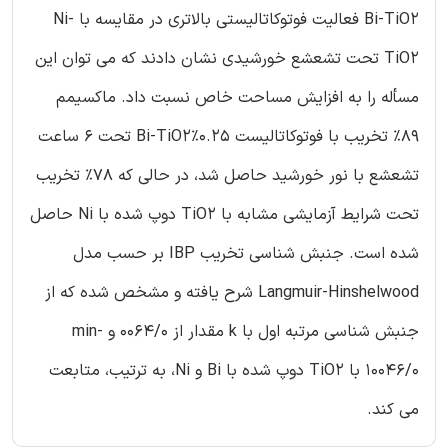
Bi-TiO2 فعالیت فوتوکاتالیستی بالاتری در مقایسه با Ni-
TiO2 تحت تشعشع خورشیدی نشان دادند که می توان این
مسأله را به افزایش مساحت خاص نسبت داد. ماکسیمم
89% تخریب با فوتوکاتالیست 0.25%Bi-TiO2 تحت 6 ساعت
تشعشع با نور خورشید حاصل شد، در حالی که 78% تخریب
تحت شرایط آزمایشی مشابه با TiO2 دوپ شده با Ni حاصل
شده است. جنبش شناسی تخریب IBP بر حسب مدل
Langmuir-Hinshelwood شرح یافته و مشخص شده که از
جنبش شناسی مرتبه اول با k مقدار از 0064/0 و min-
10046/0 با TiO2 دوپ شده با Bi و Ni، به ترتیب، متابعت
می کند.