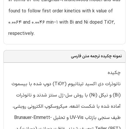
found to follow first order kinetics with k value of
0.0064 and 0.0046 min−1 with Bi and Ni doped TiO2,
respectively.
نمونه چکیده ترجمه متن فارسی
چکیده
نانوذرات دی اکسید تیتانیوم (TiO2) دوپ شده با بیسموث
(Bi) و نیکل (Ni) با روش سل-ژل سنتز شدند و نانوذرات
آماده شده با شکست اشعه، میکروسکوپ الکترونی روبشی،
طیف سنجی بازتاب UV-Vis و تحلیل Brunauer-Emmett-
Teller (BET) توصیف شدند. غلظت دوپانت (دوپانت) در