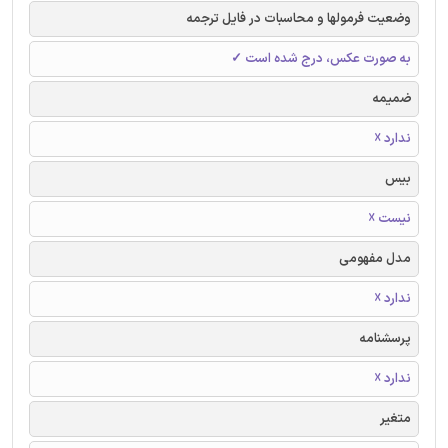
وضعیت فرمولها و محاسبات در فایل ترجمه
به صورت عکس، درج شده است ✓
ضمیمه
ندارد ☓
بیس
نیست ☓
مدل مفهومی
ندارد ☓
پرسشنامه
ندارد ☓
متغیر