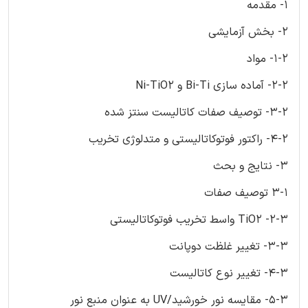
1- مقدمه
2- بخش آزمایشی
1-2- مواد
2-2- آماده سازی Bi-Ti و Ni-TiO2
3-2- توصیف صفات کاتالیست سنتز شده
4-2- راکتور فوتوکاتالیستی و متدلوژی تخریب
3- نتایج و بحث
3-1 توصیف صفات
2-3- TiO2 واسط تخریب فوتوکاتالیستی
3-3- تغییر غلظت دوپانت
4-3- تغییر نوع کاتالیست
5-3- مقایسه نور خورشید/UV به عنوان منبع نور