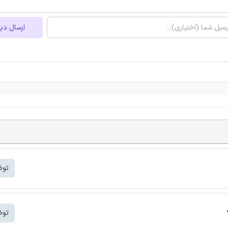
ارسال دی
توض
توض