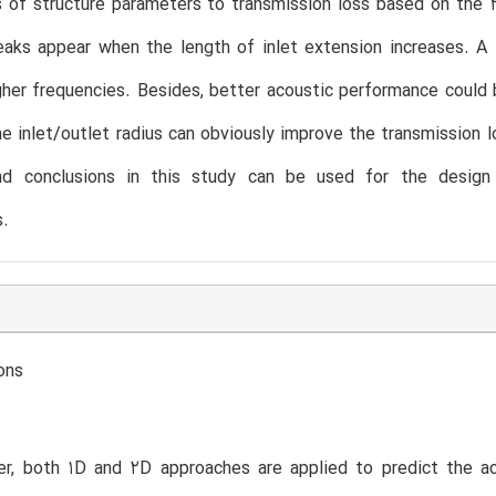
s of structure parameters to transmission loss based on the
aks appear when the length of inlet extension increases. A 
her frequencies. Besides, better acoustic performance could 
e inlet/outlet radius can obviously improve the transmission 
nd conclusions in this study can be used for the design 
s.
ons
per, both 1D and 2D approaches are applied to predict the a