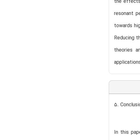
the effect
resonant pe
towards hig
Reducing th
theories a
application
5. Conclusi
In this pa