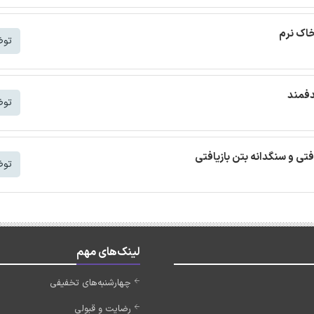
خاک نرم
توض
دفمند
توض
افتی و سنگدانه بتن بازیافتی
توض
لینک‌های مهم
چهارشنبه‌های تخفیفی
رضایت و قبولی