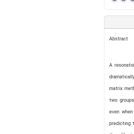
Abstract
A resonator
dramatical
matrix meth
two groups 
even when 
predicting 