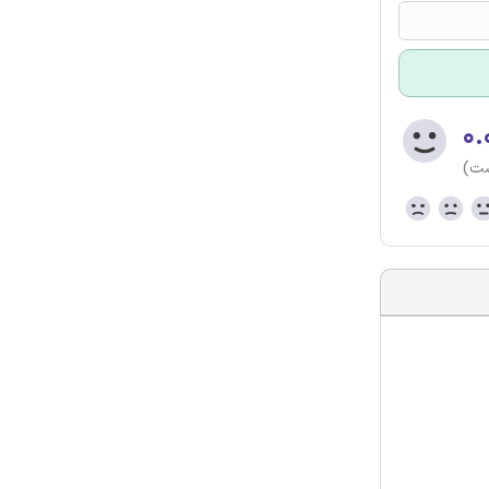
۰.
ست)