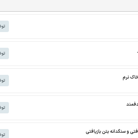
توض
توض
خاک نرم
توض
دفمند
توض
افتی و سنگدانه بتن بازیافتی
توض