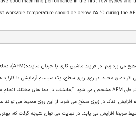
ave good machining performance in the first few cycles and th
est workable temperature should be below 25 °C during the A
در این مقاله ما در مورد وابستگی دمایی و تاثیر آن ب
 اثر دمای محیط بر روی زبری سطح، یک سیستم آزمایشی با کارکرد ها
اندازه گیری و ثبت دما تنظیم می شود. روند متغیر دمای محیط در طی AFM مشخص می شود. آزمایشات در دما های مختلف
ه افزایش اندک در زبری سطح می شود. از این روی محیط می تواند ع
یط سریعا افزایش می یابد. در نهایت می توان نتیجه گرفت که، بهتر