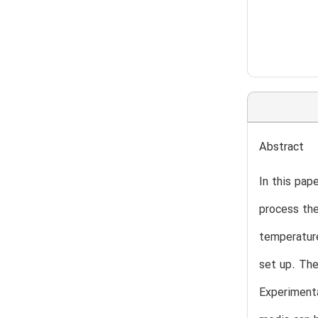
Abstract
In this pap
process the
temperature
set up. The
Experimenta