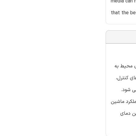
media can h
that the b
ر روی زبری سطح می پردازیم. در فرایند ماشین کاری با جریان ساینده(AFM)، دمای محیط به
ی کنترل،
 انجام می شود.
ملکرد ماشین
ین دمای