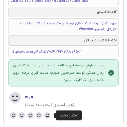
Charles Sturt University - Bathurst - Australia
کلمات کلیدی
جهت گیری برند، شرکت های کوچک و متوسط، برندینگ، مطالعات
موردی، قیاسی، Wineries
doi یا شناسه دیجیتال
https://doi.org/10.1057/s41262-018-0095-3
برای سفارش ترجمه این مقاله با کیفیت عالی و در کوتاه ترین
زمان ممکن توسط مترجمین مجرب سایت ایران عرضه؛ روی
دکمه سبز رنگ کلیک نمایید.
۰.۰
(هنوز امتیازی ثبت نشده است)