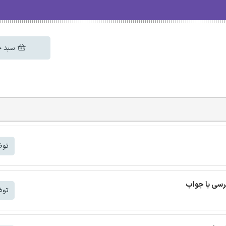
سبد خ
توض
رسی با جواب
توض