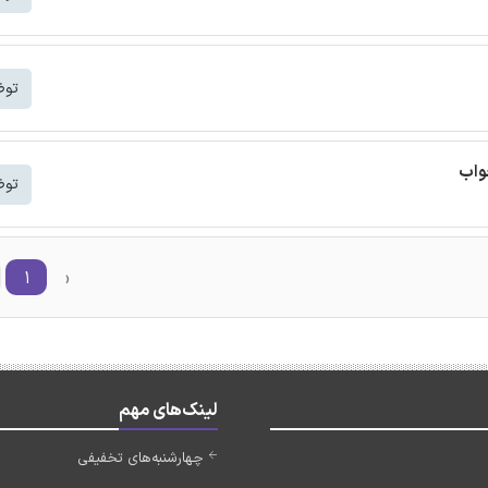
توض
واب
توض
۱
‹
لینک‌های مهم
چهارشنبه‌های تخفیفی