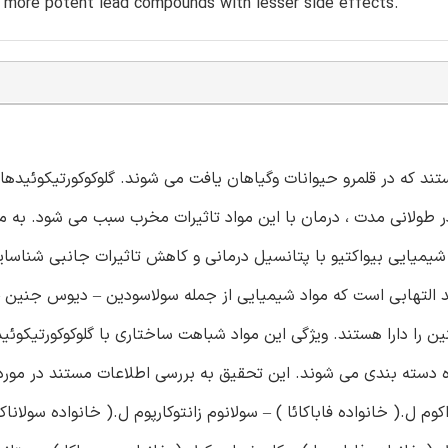
 more potent lead compounds with lesser side effects.
د که در قلمرو حیوانات وگیاهان یافت می شوند. گلوکوکورتیکوئیدها 
ر طولانی مدت ، درمان با این مواد تاثیرات مخرب سبب می شود. به من
شیمیایی بیواکتیو با پتانسیل درمانی و کاهش تاثیرات جانبی شناسای
 التهابی است که مواد شیمیایی از جمله سولاسودین – دیوس جنین 
ن را دارا هستند. ویژگی این مواد شباهت ساختاری با گلوکوکورتیکوئی
 دسته بندی می شوند. این تحقیق به بررسی اطلاعات مستند در مورد
 ل.( خانواده فاباکائا ) – سولانوم زانتوکارپوم ل.( خانواده سولاناکا