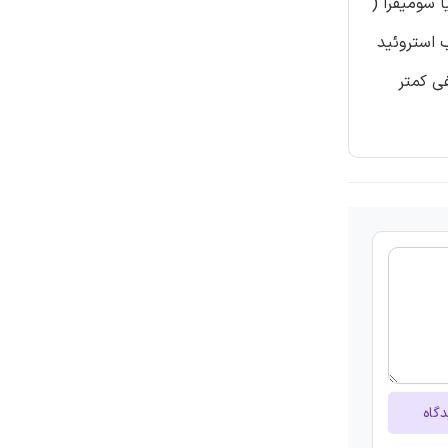
ا سومیفرا (
 استروئید
فی کمتر
دگاه