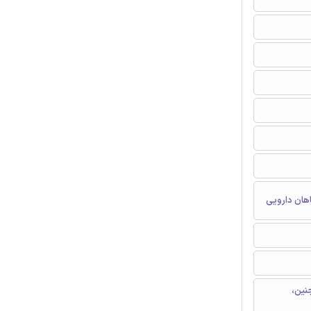
اهان دارویی
نین،