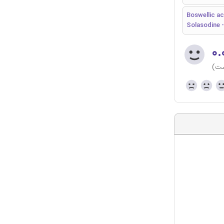
Boswellic ac
Solasodine -
۰.
ست)