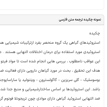
نمونه چکیده ترجمه متن فارسی
چکیده
استروئیدهای گیاهی یک گروه منحصر بفرد ازترکیبات شیمیایی هستن
استروئیدی مورد استفاده برای درمان اختلالات التهابی هستند . د
این عواقب نامطلوب ، بررسی هایی انجام شده است تا مواد فیتو 
هدف این تحقیق ، بحث در مورد گیاهان دارویی دارای فعالیت ضد
بوسوسلیک – گلی سریزین – گاگولسترون – ویتنولید یا ساراساپوجنی
باشد. این استروئیدها بر اساس ساختارشیمیایی و منبع جدا شده
ضد التهابی استروئید گیاهی دارای موادی چون تریجونلا فونوم گراکوم