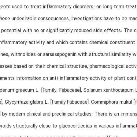
gents used to treat inflammatory disorders; on long term treat
ese undesirable consequences, investigations have to be mad
 potential with no or significantly reduced side effects. The o
inflammatory activity and which contains chemical constituent su
nes, withnolides or sarsasapogenin with structural similarity wi
lasses based on their chemical structure, pharmacological acti
ments information on anti-inflammatory activity of plant conta
foenum graecum L. [Family: Fabaceae], Solanum xanthocarpum L. 
], Glycyrrhiza glabra L. [Family:Fabaceae], Commiphora mukul [f
 by modern clinical and preclinical studies. There is an immens
eroids structurally close to glucocorticoids in various inflamm