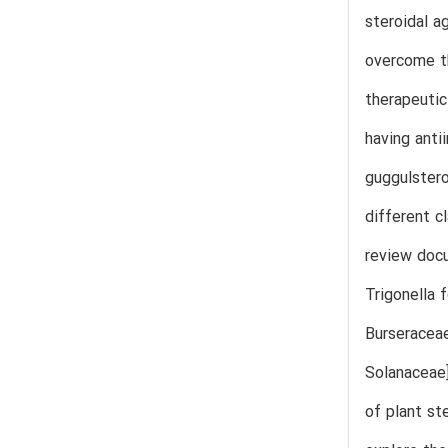
steroidal a
overcome th
therapeutic
having anti
guggulstero
different c
review docu
Trigonella 
Burseraceae
Solanaceae]
of plant st