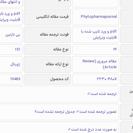
و انتهای مقال
pdf و ورد 
Phytopharmajournal
فرمت مقاله انگلیسی
قابلیت ویرای
pdf و ورد تایپ شده با
فونت ترجمه مقاله
بی نازنین
قابلیت ویرایش
14
نوع مقاله
ISI
مقاله مروری (Review
نوع ارائه مقاله
ژورنال
Article)
2230-480X
کد محصول
10483
ن
ترجمه شده است✓
تصویر ترجمه شده است✓ جدول ترجمه نشده است☓
ل
به صورت عدد درج شده است✓