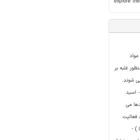
explore the
مواد
ظور غلبه بر
ی شوند.
– اسید
دها می
 فعالیت
 ) -