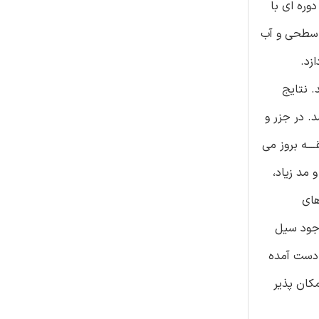
ره ای با
ی سطحی و آب
دند. نتایج
. در جزر و
ــه بروز می
مد زیاد،
های
وجود سیل
 دست آمده
کان پذیر