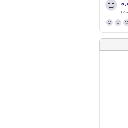
۰.
ست)