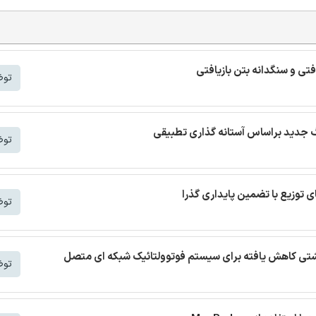
افتی و سنگدانه بتن بازیافتی
توض
توض
توض
 نشتی کاهش یافته برای سیستم فوتوولتائیک شبکه ای متصل
توض