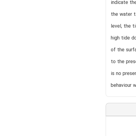
indicate th
the water t
level, the 
high tide d
of the surf
to the pres
is no prese
behaviour w