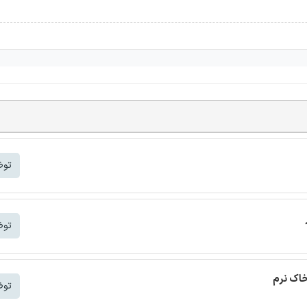
توض
توض
خاک نرم
توض