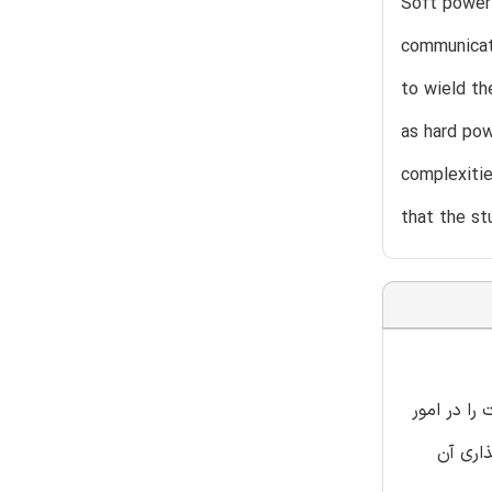
Soft power 
communicati
to wield th
as hard pow
complexitie
that the st
ا در امور
ذاری آن