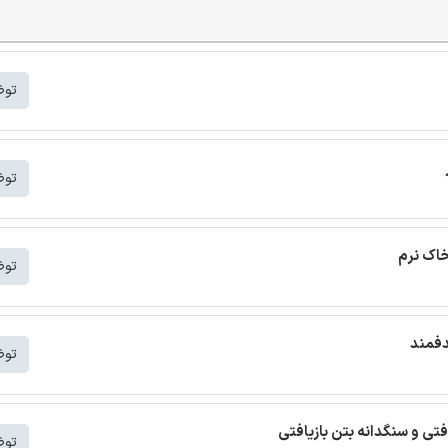
توض
توض
خاک نرم
توض
دفمند
توض
افتی و سنگدانه بتن بازیافتی
توض