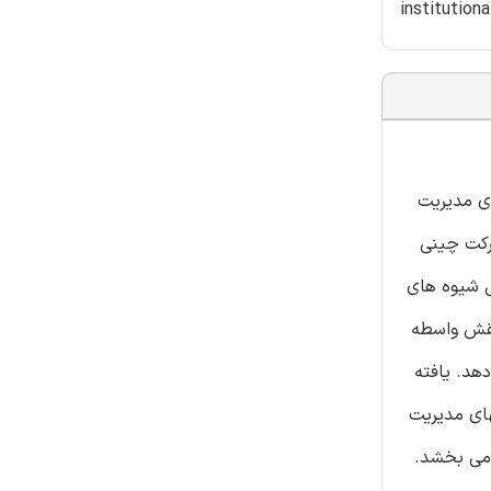
institution
ای مدیریت
آنچه با پذیرش شیوه های مدیریت سبز بدست می آورند را اندازه گیری می نماید. طبق داده های 272 شرکت چینی
ش شیوه های
نقش واسطه
هد. یافته
های مدیریت
دمی بخشد.