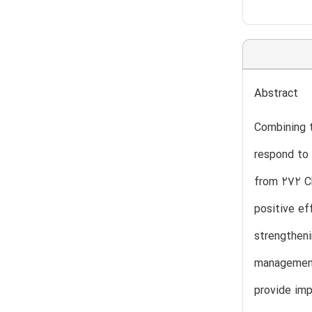
Abstract
Combining t
respond to
from 272 Ch
positive ef
strengtheni
management 
provide imp