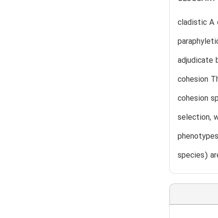
cladistic A
paraphyletic
adjudicate 
cohesion Th
cohesion sp
selection, 
phenotypes 
species) ar