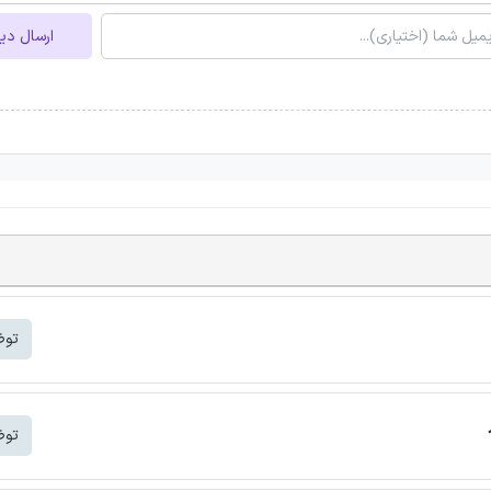
ارسال دی
توض
توض