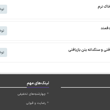
خاک نرم
توض
دفمند
توض
افتی و سنگدانه بتن بازیافتی
توض
لینک‌های مهم
چهارشنبه‌های تخفیفی
رضایت و قبولی