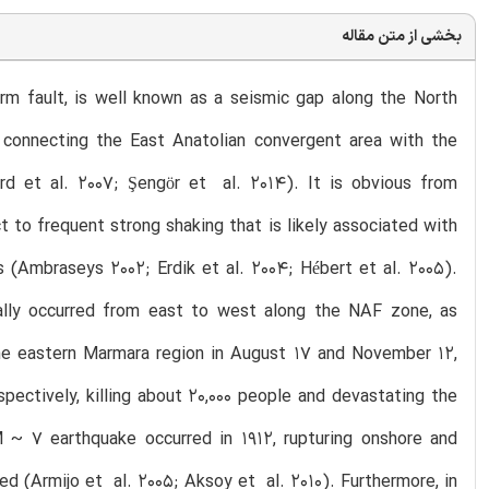
بخشی از متن مقاله
m fault, is well known as a seismic gap along the North
d connecting the East Anatolian convergent area with the
rd et al. 2007; Şengör et al. 2014). It is obvious from
t to frequent strong shaking that is likely associated with
s (Ambraseys 2002; Erdik et al. 2004; Hébert et al. 2005).
ally occurred from east to west along the NAF zone, as
 the eastern Marmara region in August 17 and November 12,
ectively, killing about 20,000 people and devastating the
~ 7 earthquake occurred in 1912, rupturing onshore and
 (Armijo et al. 2005; Aksoy et al. 2010). Furthermore, in