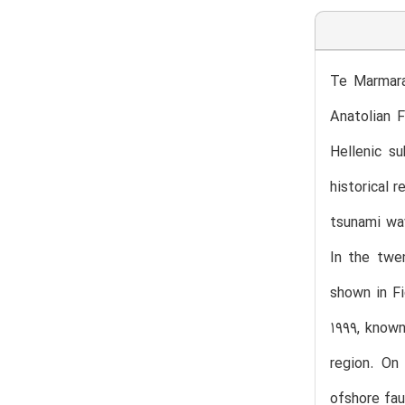
Te Marmara
Anatolian 
Hellenic s
historical 
tsunami wav
In the twe
shown in Fi
1999, known
region. On
ofshore fau