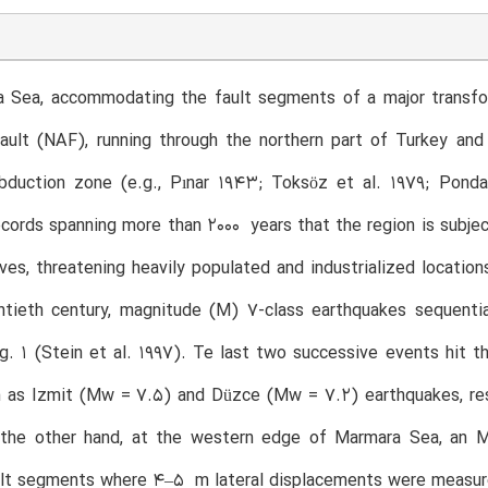
 Sea, accommodating the fault segments of a major transfor
Fault (NAF), running through the northern part of Turkey an
ubduction zone (e.g., Pınar 1943; Toksöz et al. 1979; Ponda
records spanning more than 2000 years that the region is subjec
es, threatening heavily populated and industrialized location
ntieth century, magnitude (M) 7-class earthquakes sequenti
g. 1 (Stein et al. 1997). Te last two successive events hit
 as Izmit (Mw = 7.5) and Düzce (Mw = 7.2) earthquakes, resp
 the other hand, at the western edge of Marmara Sea, an M 
lt segments where 4–5 m lateral displacements were measured