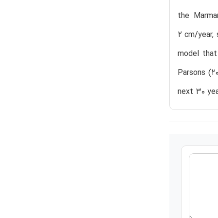
the Marmar
2 cm/year, 
model that
Parsons (20
next 30 yea