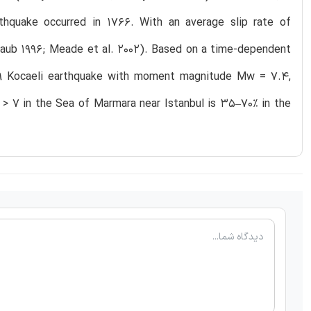
hquake occurred in 1766. With an average slip rate of
raub 1996; Meade et al. 2002). Based on a time-dependent
99 Kocaeli earthquake with moment magnitude Mw = 7.4,
 > 7 in the Sea of Marmara near Istanbul is 35–70% in the