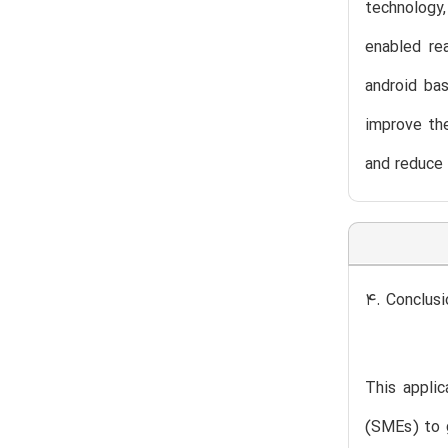
technology,
enabled re
android bas
improve th
and reduce 
4. Conclusi
This appli
(SMEs) to g