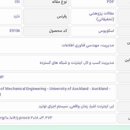
PDF
نوع مقاله
ISI
مقالات پژوهشی
رفرنس
دارد
(تحقیقاتی)
اسکوپوس
کد محصول
E9136
ن
مدیریت، مهندسی فناوری اطلاعات
این
مدیریت کسب و کار، اینترنت و شبکه های گسترده
RP
f Mechanical Engineering - University of Auckland - Auckland -
d
ابر، اینترنت اشیا، زمان واقعی، سیستم اجرای تولید
org/10.1016/j.procir.2018.03.272