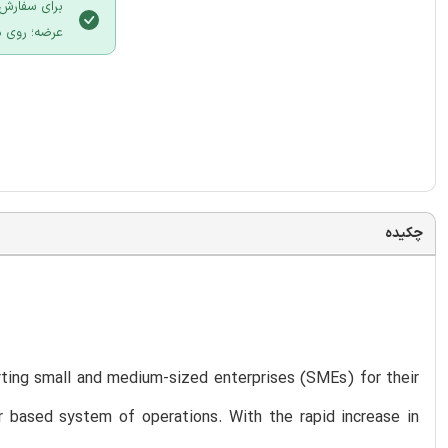
برای سفارش 
عرضه؛ روی د
چکیده
ting small and medium-sized enterprises (SMEs) for their
er based system of operations. With the rapid increase in