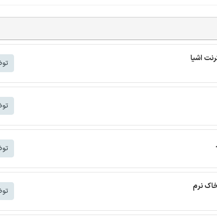
توض
توض
توض
خاک نرم
توض