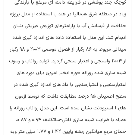
کوچک چند پوششی در شرایطه دامنه ای مرتفع با بارندگی
زیاد در منطقه شرق هیمالیا در هند با استفاده از مدل پروژه
حفاظت از فرسایش آب با پارامترهای توزیعی فیزیکی بنیان
انجام شد. این مدل با استفاده داده های اندازه گیری شده
میدانی مربوط به 86 رگبار از فصول موسمی 2003 و 98 رگبار
از 2004 واسنجی و اعتبار سنجی گردید. تولید رواناب و رسوب
شبیه سازی شده روزانه حوزه ابخیز امروی برای دوره های
اعتبارسنجی و اعتبارسنجی با داد های اندازه گیری شده در
سطح اطمینان 95 درصد مطابقت داشت که توسط آزمون
های t استیودنت نشان شده است. این مدل رواناب روزانه را
همراه با ضرایب شبیه سازی ناش-ساتکلیف 0.94 و 0.87،
خطای مربع میانگین ریشه پایین 1.42 و 1.77 میلی متر وبه