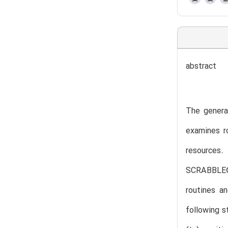
abstract
The general
examines ro
resources.
SCRABBLE® 
routines a
following s