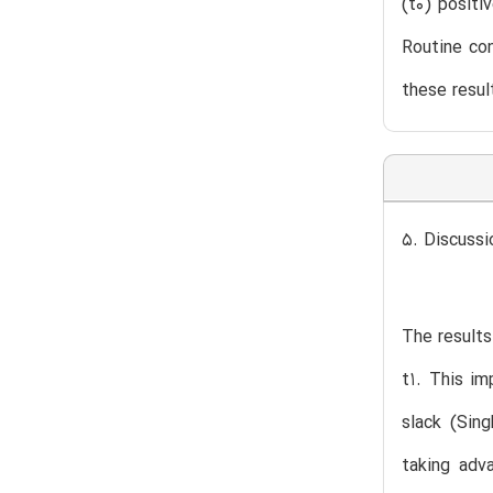
(t0) positi
Routine con
these resul
5. Discussi
The results
t1. This im
slack (Sing
taking adv