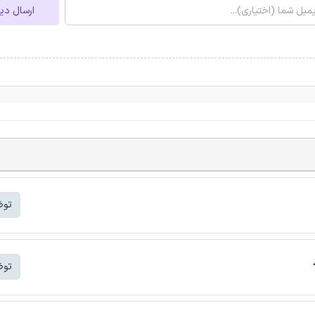
ارسال دی
توض
توض