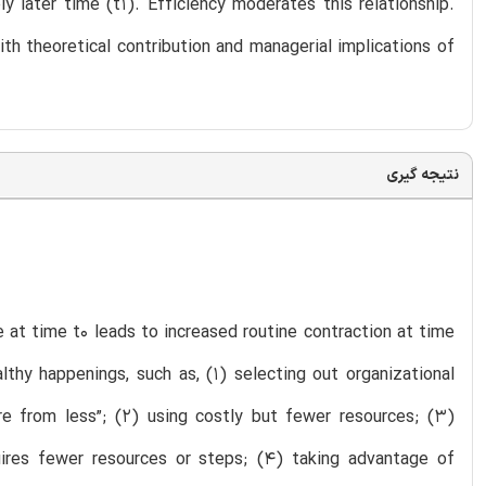
y later time (t1). Efficiency moderates this relationship.
h theoretical contribution and managerial implications of
نتیجه گیری
 at time t0 leads to increased routine contraction at time
lthy happenings, such as, (1) selecting out organizational
re from less”; (2) using costly but fewer resources; (3)
uires fewer resources or steps; (4) taking advantage of