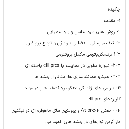
چکیده
1- مقدمه
2- روش های داروشناسی و بیوشیمیایی
3- تنظیم زمانی – فضایی بروز ژن و توزیع پروتئین
1-3 ترنسکریپتومی مکمل پروتئومی
2-3- دیواره سلولی در مقایسه با clll prxs یاخته ای
3-3- میکرو همانندسازی ها: مثالی از ریشه ها
4- بررسی های ژنتیکی معکوس: کشف اخیر در مورد
کاربردهای clll prx
1-4- نقش At prx64 و پروتئین های ماهواره ای در لیگنین
دار کردن نوارهای در ریشه های اندودرمی