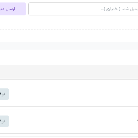
ارسال دی
توض
توض