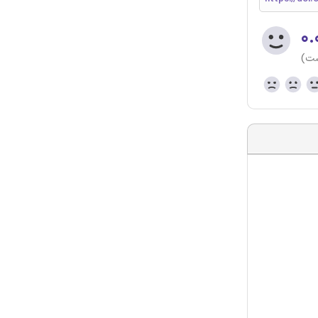
۰.
ست)