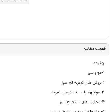
فهرست مطالب
چکیده
1-موج سبز
2-روش های تجزیه ای سبز
3-مواجهه با مسئله درمان نمونه
4-محلول های استخراج سبز
5-روندهای آینده در استخراج سبز