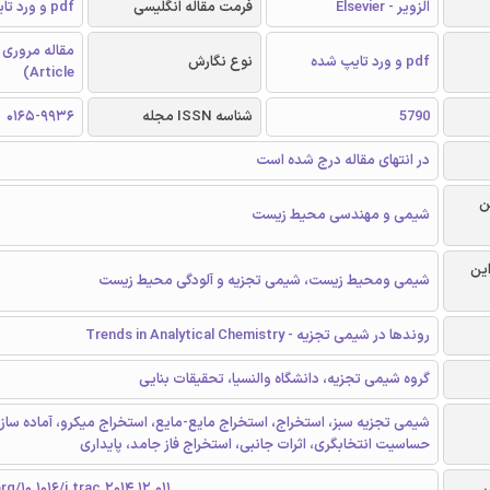
الزویر - Elsevier
فرمت مقاله انگلیسی
pdf و ورد تایپ شده
pdf و ورد تایپ شده
نوع نگارش
Article)
5790
شناسه ISSN مجله
0165-9936
در انتهای مقاله درج شده است
ن
شیمی و مهندسی محیط زیست
این
شیمی ومحیط زیست، شیمی تجزیه و آلودگی محیط زیست
روندها در شیمی تجزیه - Trends in Analytical Chemistry
گروه شیمی تجزیه، دانشگاه والنسیا، تحقیقات بنایی
شیمی تجزیه سبز، استخراج، استخراج مایع-مایع، استخراج میکرو، آماده ساز
حساسیت انتخابگری، اثرات جانبی، استخراج فاز جامد، پایداری
rg/10.1016/j.trac.2014.12.011