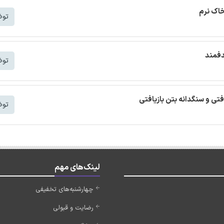
خاک نرم
توض
دفمند
توض
افتی و سنگدانه بتن بازیافتی
توض
لینک‌های مهم
چهارشنبه‌های تخفیفی
رضایت و قبولی