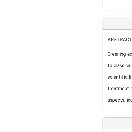
ABSTRAC
Greening ex
to classica
scientific 
treatment p
aspects, in