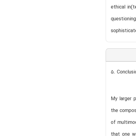
ethical in(
questioning
sophisticat
5. Conclusi
My larger p
the composi
of multimod
that one wa