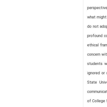
perspective
what might 
do not adop
profound co
ethical fr
concern wit
students w
ignored or
State Univ
communicati
of College 