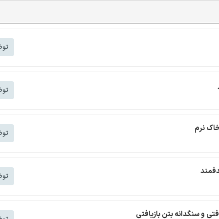
توض
توض
خاک نرم
توض
دفمند
توض
افتی و سنگدانه بتن بازیافتی