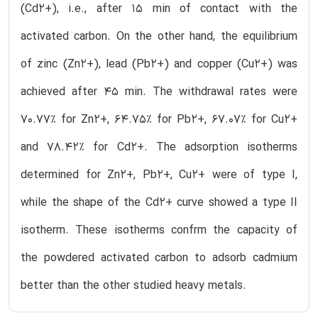
(Cd2+), i.e., after 15 min of contact with the
activated carbon. On the other hand, the equilibrium
of zinc (Zn2+), lead (Pb2+) and copper (Cu2+) was
achieved after 45 min. The withdrawal rates were
70.77% for Zn2+, 64.75% for Pb2+, 67.07% for Cu2+
and 78.42% for Cd2+. The adsorption isotherms
determined for Zn2+, Pb2+, Cu2+ were of type I,
while the shape of the Cd2+ curve showed a type II
isotherm. These isotherms confrm the capacity of
the powdered activated carbon to adsorb cadmium
better than the other studied heavy metals.