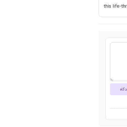
this life-th
دگاه