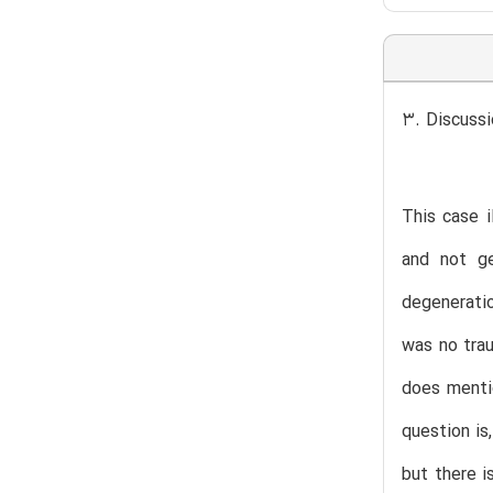
3. Discussi
This case i
and not ge
degeneratio
was no trau
does mentio
question is
but there i