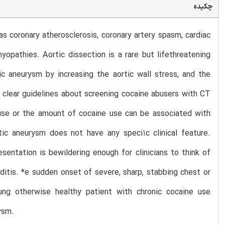
چکیده
s coronary atherosclerosis, coronary artery spasm, cardiac
myopathies. Aortic dissection is a rare but lifethreatening
c aneurysm by increasing the aortic wall stress, and the
o clear guidelines about screening cocaine abusers with CT
use or the amount of cocaine use can be associated with
tic aneurysm does not have any speci1c clinical feature.
entation is bewildering enough for clinicians to think of
itis. *e sudden onset of severe, sharp, stabbing chest or
ung otherwise healthy patient with chronic cocaine use
ysm.