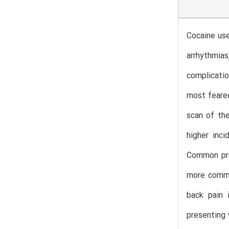
Cocaine use
arrhythmias
complicatio
most feared
scan of th
higher inci
Common pres
more common
back pain 
presenting 