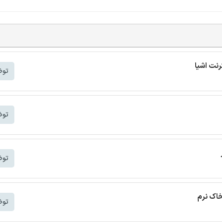
توض
توض
توض
خاک نرم
توض