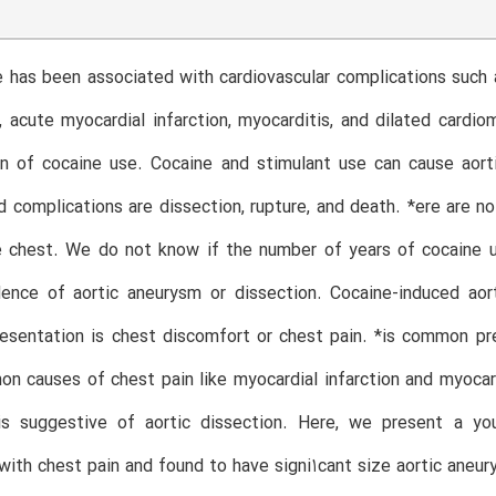
 has been associated with cardiovascular complications such a
, acute myocardial infarction, myocarditis, and dilated cardio
n of cocaine use. Cocaine and stimulant use can cause aorti
 complications are dissection, rupture, and death. *ere are n
e chest. We do not know if the number of years of cocaine 
dence of aortic aneurysm or dissection. Cocaine-induced aor
entation is chest discomfort or chest pain. *is common pres
 causes of chest pain like myocardial infarction and myocard
is suggestive of aortic dissection. Here, we present a yo
with chest pain and found to have signi1cant size aortic aneur