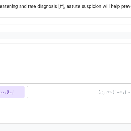
reatening and rare diagnosis [3], astute suspicion will help pre
ارسال دی