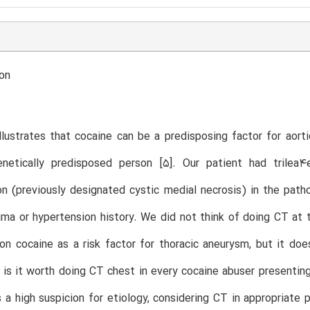
on
llustrates that cocaine can be a predisposing factor for aort
netically predisposed person [5]. Our patient had trilea4e
n (previously designated cystic medial necrosis) in the patho
ma or hypertension history. We did not think of doing CT at t
n cocaine as a risk factor for thoracic aneurysm, but it does
, is it worth doing CT chest in every cocaine abuser presentin
s a high suspicion for etiology, considering CT in appropriate 