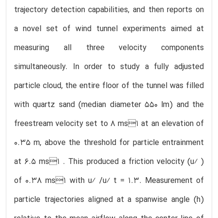
trajectory detection capabilities, and then reports on
a novel set of wind tunnel experiments aimed at
measuring all three velocity components
simultaneously. In order to study a fully adjusted
particle cloud, the entire floor of the tunnel was filled
with quartz sand (median diameter 550 lm) and the
freestream velocity set to 8 ms1 at an elevation of
0.35 m, above the threshold for particle entrainment
at 6.5 ms1 . This produced a friction velocity (u⁄ )
of 0.38 ms1 with u⁄ /u⁄ t = 1.3. Measurement of
particle trajectories aligned at a spanwise angle (h)