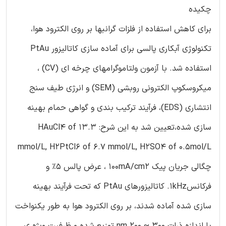
چکیده
برای کاهش استفاده از فلزات گرانبها بر روی الکترود هوا،
تکنولوژی آبکاری پالسی برای آماده سازی کاتالیزور PtAu
استفاده شد. با آزمون ولتاموگرامهای چرخه ای (CV) ،
میکروسکوپ الکترونی روبشی (SEM) و انرژی طیف سنج
انتشاری (EDS)، فرآیند ترکیب بندی و گواهی حمام بهینه
سازی شده،تعیین شد به این شرح: HAuCl4 of 13.3
mmol/L, H2PtCl6 of 6.7 mmol/L, H2SO4 of 0.5mol/L
چگالی جریان پیک 100mA/cm2 ، عرض پالس 5٪ و
فرکانس1kHz. کاتالیزورهای PtAu که تحت فرآیند بهینه
سازی شده آماده شدند، بر روی الکترود هوا به طور یکنواخت