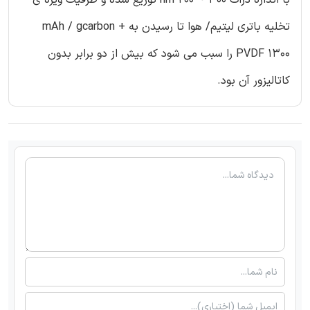
با اندازه ذرات nm 200 ~ 300 توزیع شده و ظرفیت ویژه ی
تخلیه باتری لیتیم/ هوا تا رسیدن به mAh / gcarbon +
PVDF 1300 را سبب می شود که بیش از دو برابر بدون
کاتالیزور آن بود.