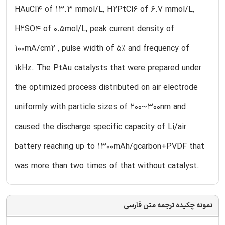
HAuCl4 of 13.3 mmol/L, H2PtCl6 of 6.7 mmol/L,
H2SO4 of 0.5mol/L, peak current density of
100mA/cm2 , pulse width of 5% and frequency of
1kHz. The PtAu catalysts that were prepared under
the optimized process distributed on air electrode
uniformly with particle sizes of 200~300nm and
caused the discharge specific capacity of Li/air
battery reaching up to 1300mAh/gcarbon+PVDF that
was more than two times of that without catalyst.
نمونه چکیده ترجمه متن فارسی