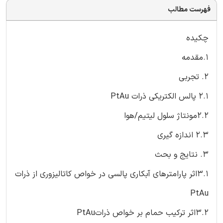
فهرست مطالب
چکیده
1.مقدمه
2. تجربی
2.1 پالس الکتریکی ذرات PtAu
2.2مونتاژ سلول لیتیم/هوا
2.3 اندازه گیری
3. نتایج و بحث
3.1اثر پارامترهای آبکاری پالسی در خواص کاتالیزوری از ذرات
PtAu
3.2اثر ترکیب حمام بر خواص ذراتPtAu