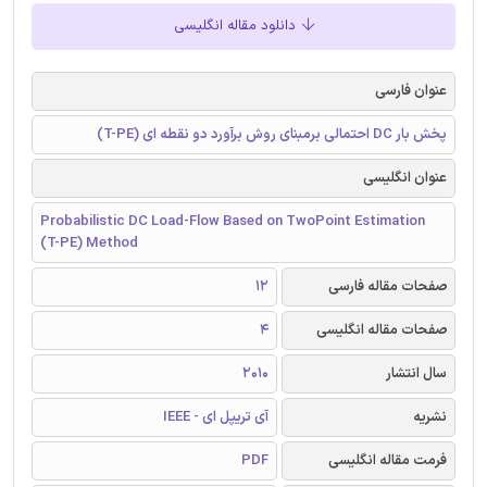
دانلود مقاله انگلیسی
عنوان فارسی
پخش بار DC احتمالی برمبنای روش برآورد دو نقطه ای (T-PE)
عنوان انگلیسی
Probabilistic DC Load-Flow Based on TwoPoint Estimation
(T-PE) Method
صفحات مقاله فارسی
12
صفحات مقاله انگلیسی
4
سال انتشار
2010
نشریه
آی تریپل ای - IEEE
فرمت مقاله انگلیسی
PDF