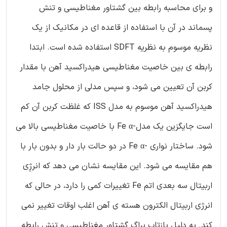
و برای محاسبه رابطه بین گشتاور مغناطیسی و تنش
پسماند در آن با استفاده از قاعده ای در مکانیک از یک
نظریه موسوم به نظریه SDFT استفاده شده است. ابتدا
رابطه ی بین خاصیت مغناطیسی هیدراکسید آهن با مقدار
کربن آن تعیین می شود، و سپس مدلی از محلول جامد
هیدراکسید آهن موسوم به مدل ISS که غلظت کربن آن کم
است جایگزین یک مدل-Fe α با خاصیت مغناطیسی بالا می
شود. ساختار نواری -Fe α در دو حالت بار دار و بدون بار با
هم مقایسه می شود. این مقایسه نشان می دهد که انرژِی
اربیتال سه بعدی اتم Fe تغییرات کمی را دارد، در حالی که
انرژی اربیتال الکترون هسته ی آهن اغلب اوقات تغییر نمی
کند. به دلیل بازتاب براگ گشتاور مغناطیسی و تنش رابطه