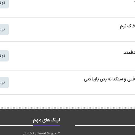
توض
خاک نرم
توض
دفمند
توض
افتی و سنگدانه بتن بازیافتی
توض
لینک‌های مهم
چهارشنبه‌های تخفیفی