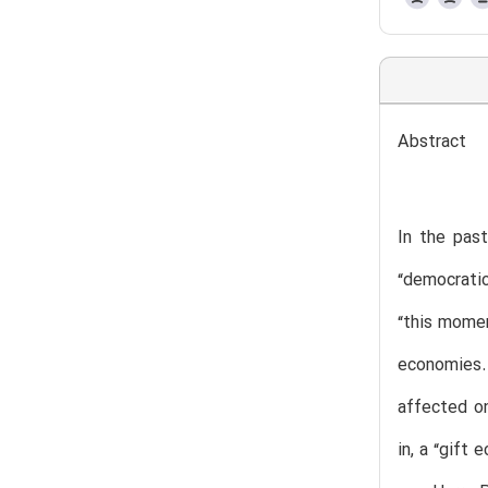
Abstract
In the pas
“democratic
“this momen
economies. 
affected on
in, a “gift