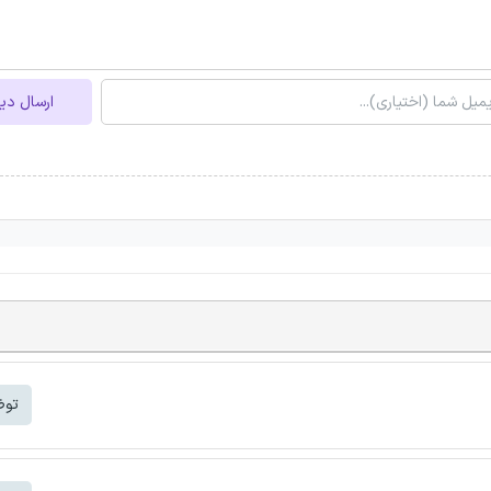
ارسال دی
توض