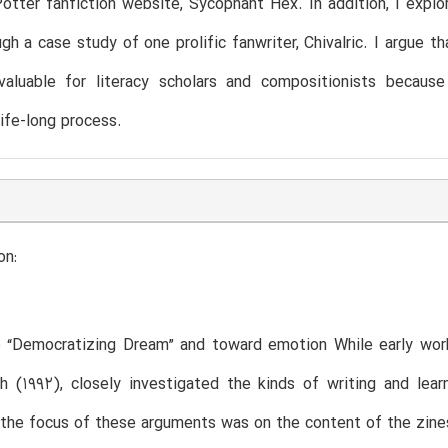
otter fanfiction website, Sycophant Hex. In addition, I explo
gh a case study of one prolific fanwriter, Chivalric. I argue t
 valuable for literacy scholars and compositionists becau
life-long process.
on:
 “Democratizing Dream” and toward emotion While early work 
 (1992), closely investigated the kinds of writing and lear
 the focus of these arguments was on the content of the zines