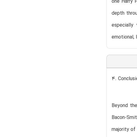
one Harry P
depth throu
especially
emotional, 
4. Conclusi
Beyond the
Bacon-Smith
majority of