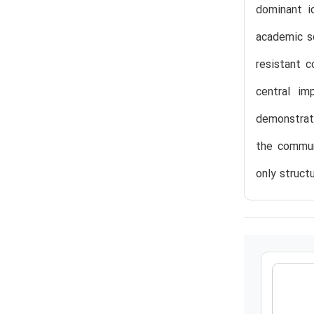
dominant id
academic sc
resistant c
central im
demonstrate
the commun
only struct