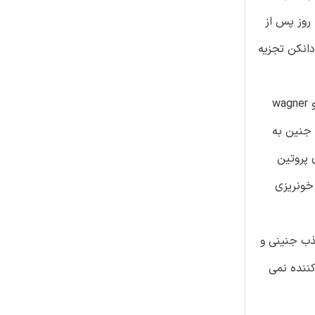
مقطر، 250،500 و 1000 میلی گرم بر کیلوگرم وزن بدن آلکالویید های استخراج شده از s.alata به صورت یک روز در میان از روز دهم تا 18 روز پس از
دانکن تجزیه
نتایج: تفکیک کراماتوگرافی لایه نازک، تولید 5 لکه با مقادیر Rf 0.28،0.33،0.39،0.47 و 0.55 کردند که به ترتیب با معرف های meyer و wagner
زن جنین، نسبت وزن جنین به
 محتوی پروتین
 خونریزی
مکش و جذب جنینی و
ننده نمی