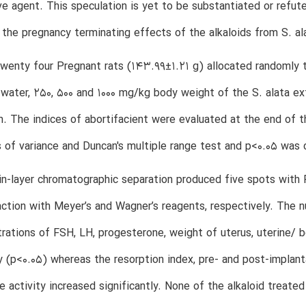
ve agent. This speculation is yet to be substantiated or refu
 the pregnancy terminating effects of the alkaloids from S. al
enty four Pregnant rats (143.99±1.21 g) allocated randomly to
d water, 250, 500 and 1000 mg/kg body weight of the S. alata ext
. The indices of abortifacient were evaluated at the end of 
s of variance and Duncan's multiple range test and p<0.05 was c
in-layer chromatographic separation produced five spots with 
action with Meyer’s and Wagner’s reagents, respectively. The n
rations of FSH, LH, progesterone, weight of uterus, uterine/ 
ly (p<0.05) whereas the resorption index, pre- and post-implant
 activity increased significantly. None of the alkaloid treate