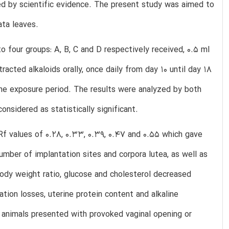
ted by scientific evidence. The present study was aimed to
ata leaves.
 four groups: A, B, C and D respectively received, 0.5 ml
racted alkaloids orally, once daily from day 10 until day 18
the exposure period. The results were analyzed by both
onsidered as statistically significant.
Rf values of 0.28, 0.33, 0.39, 0.47 and 0.55 which gave
umber of implantation sites and corpora lutea, as well as
body weight ratio, glucose and cholesterol decreased
ation losses, uterine protein content and alkaline
d animals presented with provoked vaginal opening or