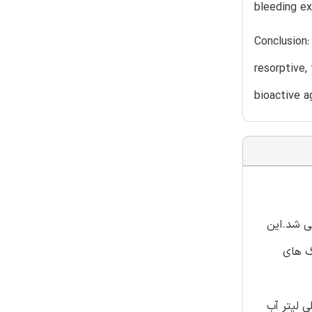
bleeding ex
Conclusion:
resorptive,
bioactive a
ارزشیابی شد.این
گ های
143.9±1.21 گرم) به طور تصادفی به چهار گروه A،B،Cو D تقسیم شدند که به ترتیب با 0.5 میلی لیتر آب