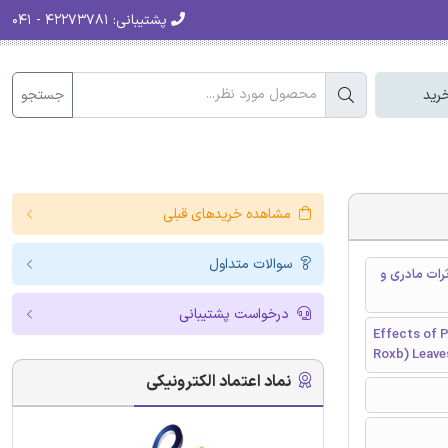
پشتیبانی:
۴۲۲۷۳۷۸۱ - ۰۴۱
جستجو
رید
مشاهده خریدهای قبلی
سوالات متداول
 Senna alata بر روی برخی اثرات مادری و
درخواست پشتیبانی
Effects of P
Roxb) Leave
نماد اعتماد الکترونیکی