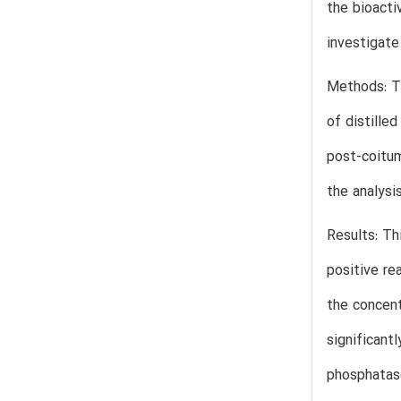
the bioacti
investigate
Methods: Tw
of distille
post-coitum
the analysi
Results: Th
positive re
the concent
significant
phosphatase