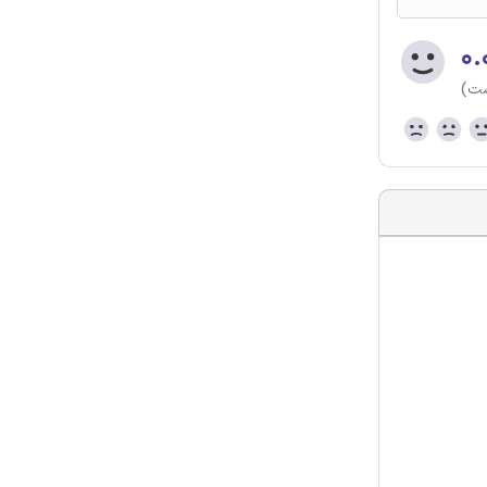
۰.
ست)