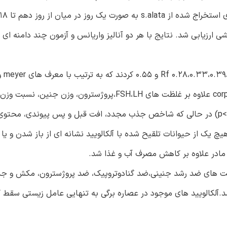
رزیابی شد. نتایج با هر دو آنالیز واریانس و آزمون چند دامنه ای 
واکنش مثبت نشان دادند. تعداد مکان های پیوندی و corpora lutea علاوه بر غلظت های FSH،LH،پروژسترون، و
وزن بدن، گلوکز و کلسترول به طور معناداری کاهش پیدا کرد(p<0.05) در حالی که شاخص جذب مجدد، افت قبل و پس پیوندی،
یچ یک از حیوانات تلقیح شده با آلکالویید نشانه ای از باز شدن و یا
مادر علاوه بر کاهش مصرف آب و غذا شد.
ئبه طور کلی، آلکالویید های برگ های S. alata ، فعالیت های ضد رشد جنینی،ضد گنادوتروپیک، ضد پروژسترون، 
.آلکالویید های موجود در عصاره برگی به تنهایی عامل زیستی سقط ک