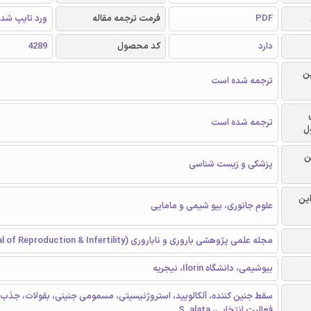
PDF
فرمت ترجمه مقاله
ورد تایپ شد
دارد
کد محصول
4289
ن
ترجمه شده است
ترجمه شده است
ل
ن
پزشکی و زیست شناسی
این
علوم جانوری، بیو شیمی و مامایی
مجله علمی پژوهشی باروری و ناباروری (Journal of Reproduction & Infertility)
بیوشیمی، دانشگاه Ilorin، نیجریه
سقط جنین کننده، آلکالویید، استروژنیسیتی، مسمومی جنینی، بقولات، جذب
فعالیت انتخابی، S. alata