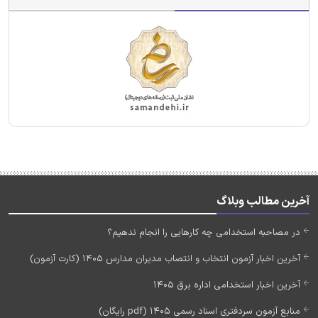
آخرین مطالب وبلاگ
در مصاحبه استخدامی چه کارهایی را انجام ندهیم؟
آخرین اخبار آزمون انتخاب و انتصاب مدیران مدارس 1405 (کارت آزمون)
آخرین اخبار استخدامی اداره برق 1405
منابع آزمون سردفتری اسناد رسمی 1405 (pdf رایگان)