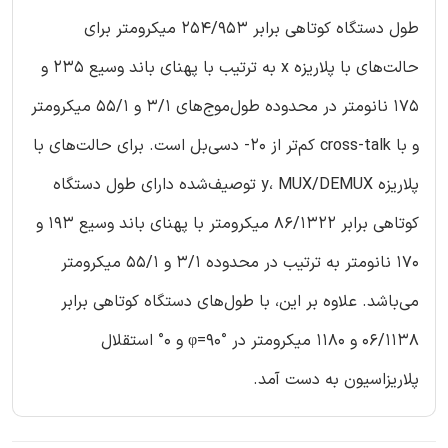
طول دستگاه کوتاهی برابر 254/953 میکرومتر برای
حالت‌های با پلاریزه x به ترتیب با پهنای باند وسیع 235 و
175 نانومتر در محدوده طول‌موج‌های 3/1 و 55/1 میکرومتر
و با cross-talk کم‌تر از 20- دسی‌بل است. برای حالت‌های با
پلاریزه y، MUX/DEMUX توصیف‌شده دارای طول دستگاه
کوتاهی برابر 86/1322 میکرومتر با پهنای باند وسیع 193 و
170 نانومتر به ترتیب در محدوده 3/1 و 55/1 میکرومتر
می‌باشد. علاوه بر این، با طول‌های دستگاه کوتاهی برابر
06/1138 و 1180 میکرومتر در φ=90° و 0° استقلال
پلاریزاسیون به دست آمد.