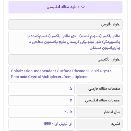
دانلود مقاله انگلیسی
عنوان فارسی
مالتی‌پلکسر (تسهیم کننده) - دی مالتی پلکسر (تقسیم‌کننده یا
واتسهیمگر) بلور فوتونیکی کریستال مایع پلاسمون سطحی با
پلاریزاسیون مستقل
عنوان انگلیسی
Polarization-Independent Surface Plasmon Liquid Crystal
Photonic Crystal Multiplexer–Demultiplexer
صفحات مقاله فارسی
15
صفحات مقاله انگلیسی
11
سال انتشار
2015
نشریه
آی تریپل ای - IEEE