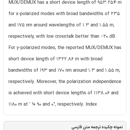
MUX/DEMUX has a short device length of 953.254 m
for x-polarized modes with broad bandwidths of 235
and 175 nm around wavelengths of 1.3 and 1.55 m,
respectively, with low crosstalk better than −20 dB.
For y-polarized modes, the reported MUX/DEMUX has
short device length of 1322.86 m with broad
bandwidths of 193 and 170 nm around 1.3 and 1.55 m,
respectively. Moreover, the polarization independence
is achieved with short device lengths of 1138.06 and
1180 m at ’ ¼ 90 and 0°, respectively. Index
نمونه چکیده ترجمه متن فارسی