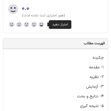
۰.۰
(هنوز امتیازی ثبت نشده است)
فهرست مطالب
چکیده
1- مقدمه
2- نظریه
3- آزمایش
4- نتایج و بحث
5- نتیجه گیری