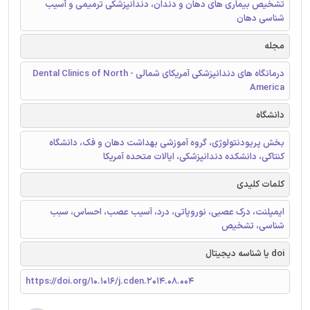
تشخیص بیماری های دهان و دندان، دندانپزشکی ترمیمی و آسیب
شناسی دهان
مجله
درمانگاه های دندانپزشکی آمریکای شمالی - Dental Clinics of North
America
دانشگاه
بخش پریودنتولوژی، گروه آموزشی بهداشت دهان و فک، دانشگاه
کنتاکی، دانشکده دندانپزشکی، ایالات متحده آمریکا
کلمات کلیدی
ایمپلنت، درک عصبی، نوروپاتی، درد، آسیب عصب، احساس، سبب
شناسی، تشخیص
doi یا شناسه دیجیتال
https://doi.org/10.1016/j.cden.2014.08.004