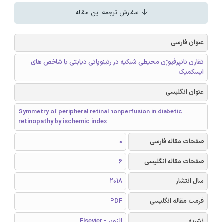
سفارش ترجمه این مقاله
عنوان فارسی
تقارن نانپرفیوژن محیطی شبکیه در رتینوپاتی دیابتی با شاخص های
ایسکمیک
عنوان انگلیسی
Symmetry of peripheral retinal nonperfusion in diabetic
retinopathy by ischemic index
صفحات مقاله فارسی
0
صفحات مقاله انگلیسی
6
سال انتشار
2018
فرمت مقاله انگلیسی
PDF
نشریه
الزویر - Elsevier