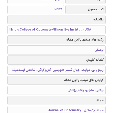
کد محصول
E6121
دانشگاه
Illinois College of Optometry/Illinois Eye Institut - USA
رشته های مرتبط با این مقاله
پزشکی
کلمات کلیدی
رتینوپاتی، دیابت، جهان گستر، فلورسین، آنژیوگرافی، شاخص ایسکمیک
گرایش های مرتبط با این مقاله
بینایی سنجی، چشم پزشکی
مجله
مجله اپتومتری - Journal of Optometry