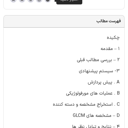
فهرست مطالب
چکیده
1 – مقدمه
2 – بررسی مطالب قبلی
3- سیستم پیشنهادی
A . پیش پردازش
B . عملیات های مورفولوژیکی
C . استخراج مشخصه و دسته کننده
D – مشخصه های GLCM
4 – نتایج و تبادل نظر ها