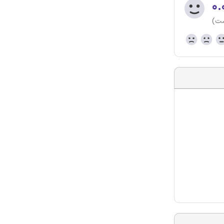
۰.
ست)