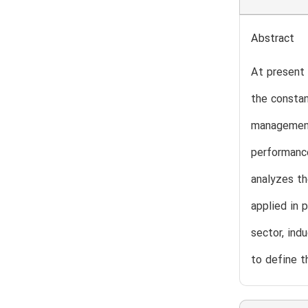
Abstract
At present 
the constan
management 
performance
analyzes t
applied in 
sector, ind
to define t