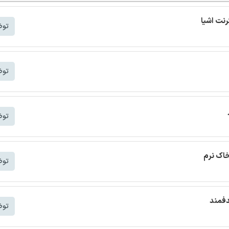
توض
توض
توض
خاک نرم
توض
دفمند
توض