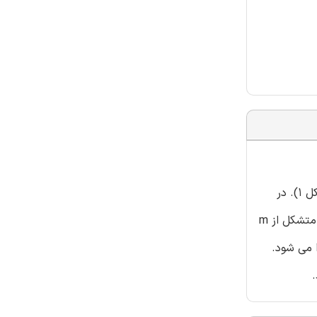
الگوریتم ممتیک موازی (PMA) از دو مرحله تشکیل می شود که تعداد مسیرها و فاصله کل سفر مستقلاً به حداقل رسانده می شوند(شکل 1). در
مرحله اول ( خطوط 5-1)، حداقل تعداد m مسیر در راه حل های VRPTW مشخص می گردد. به علاوه، یک جمعیت اولیه از راه حل ها متشکل از m
 سفر پیدا می شود.
.