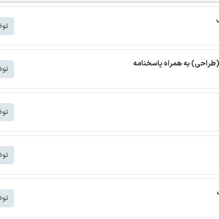
توض
(طراحی) به همراه پاسخنامه
توض
توض
توض
توض