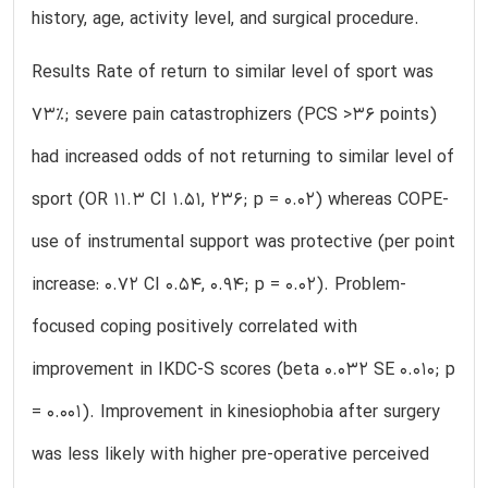
history, age, activity level, and surgical procedure.
Results Rate of return to similar level of sport was
73%; severe pain catastrophizers (PCS >36 points)
had increased odds of not returning to similar level of
sport (OR 11.3 CI 1.51, 236; p = 0.02) whereas COPE-
use of instrumental support was protective (per point
increase: 0.72 CI 0.54, 0.94; p = 0.02). Problem-
focused coping positively correlated with
improvement in IKDC-S scores (beta 0.032 SE 0.010; p
= 0.001). Improvement in kinesiophobia after surgery
was less likely with higher pre-operative perceived