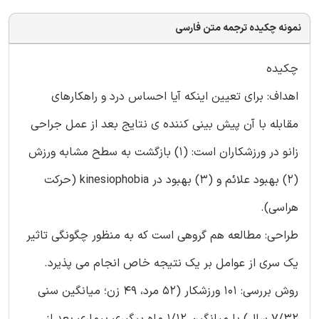
نمونه چکیده ترجمه متن فارسی
چکیده
اهداف: برای تعیین اینکه آیا احساس درد و راهکارهای
مقابله با آن پیش بینی کننده ی نتایج بعد از عمل جراحی
زانو در ورزشکاران است: (1) بازگشت به سطح مشابه ورزش
(2) بهبود علائم و (3) بهبود در kinesiophobia (حرکت
هراسی).
طراحی: مطالعه هم گروهی است که به منظور چگونگی تاثیر
یک سری از عوامل بر یک نتیجه خاص انجام می پذیرد.
روش بررسی: 101 ورزشکار (52 مرد، 49 زن؛ میانگین سنی
7/32 سال) با میانگین 1/12 ماه پیگیری بیماری بعد از