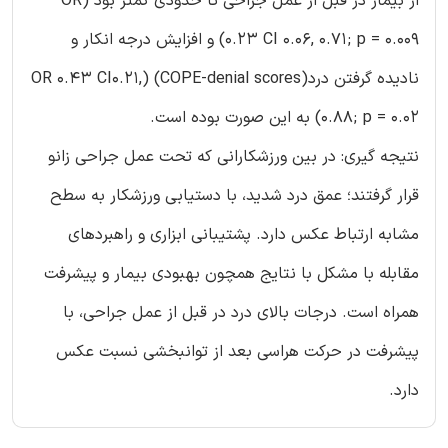
از بیمار در قبل از عمل جراحی تا حدودی کمتر بود (OR
0.23 CI 0.06, 0.71; p = 0.009) و افزایش درجه انکار و
نادیده گرفتن درد(COPE-denial scores) (OR 0.43 CI0.21,
0.88; p = 0.02) به این صورت بوده است.
نتیجه گیری: در بین ورزشکارانی که تحت عمل جراحی زانو
قرار گرفتند؛ عمق درد شدید، با دستیابی ورزشکار به سطح
مشابه ارتباط عکس دارد. پشتیبانی ابزاری و راهبردهای
مقابله با مشکل با نتایج همچون بهبودی بیمار و پیشرفت
همراه است. درجات بالای درد در قبل از عمل جراحی، با
پیشرفت در حرکت هراسی بعد از توانبخشی نسبت عکس
دارد.