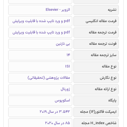
نشریه
الزویر - Elsevier
فرمت مقاله انگلیسی
pdf و ورد تایپ شده با قابلیت ویرایش
فرمت ترجمه مقاله
pdf و ورد تایپ شده با قابلیت ویرایش
فونت ترجمه مقاله
بی نازنین
سایز ترجمه مقاله
14
نوع مقاله
ISI
نوع نگارش
مقالات پژوهشی (تحقیقاتی)
نوع ارائه مقاله
ژورنال
پایگاه
اسکوپوس
ایمپکت فاکتور(IF) مجله
3.542 در سال 2019
شاخص H_index مجله
85 در سال 2020