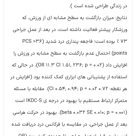
در زندگی طراحی شده است ).
نتایج: میزان بازگشت به سطح مشابه ای از ورزش، که
ورزشکار پیشتر فعالیت داشته است، در بعد از عمل جراحی
73 % بوده است؛ فاجعه پنداری درد شدید (PCS >36
points) احتمال عدم بازگشت به سطح مشابه در ورزش را
افزایش داد (OR 11.3 CI 1.51, 236; p = 0.02)، در حالی که
استفاده از پشتیبانی های ابزاری کمک کننده بود (افزایش در
هر نقطه: 0.72 CI 0.54, 0.94; p = 0.02). مقابله با مسئله
متمرکز ارتباط مستقیم با بهبود در درجه ی IKDC-S است
(beta 0.032 SE 0.010; p = 0.001). بهبود در حرکت هراسی
بعد از عمل جراحی، در مقایسه با فرکانس درد دریافت شده