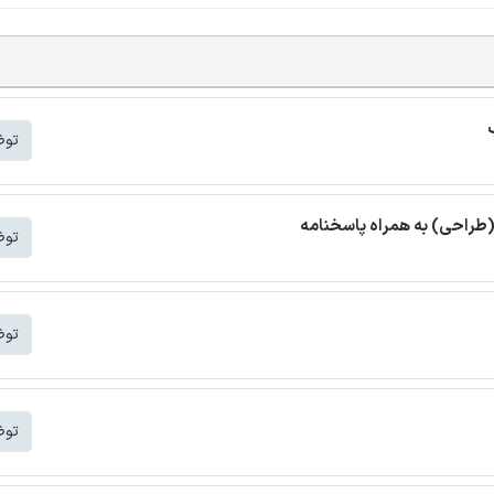
توض
(طراحی) به همراه پاسخنامه
توض
توض
توض