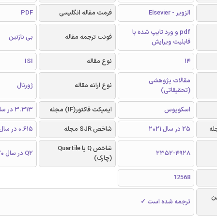
الزویر - Elsevier
فرمت مقاله انگلیسی
PDF
pdf و ورد تایپ شده با
فونت ترجمه مقاله
بی نازنین
قابلیت ویرایش
14
نوع مقاله
ISI
مقالات پژوهشی
نوع ارائه مقاله
ژورنال
(تحقیقاتی)
اسکوپوس
ایمپکت فاکتور(IF) مجله
3.313 در سال 2020
25 در سال 2021
شاخص SJR مجله
0.615 در سال 2020
شاخص Q یا Quartile
2352-4928
Q2 در سال 2020
(چارک)
12568
ن
ترجمه شده است ✓