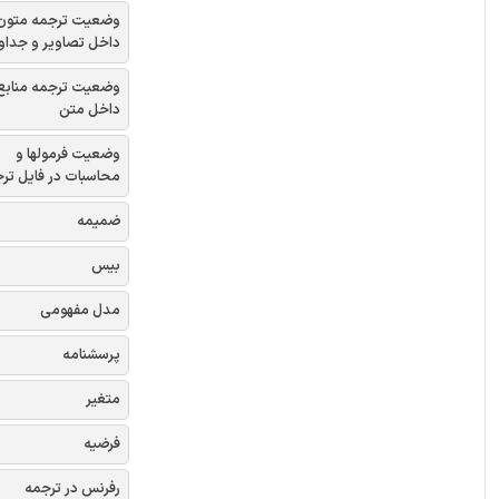
وضعیت ترجمه متون
داخل تصاویر و جداو
وضعیت ترجمه منابع
داخل متن
وضعیت فرمولها و
محاسبات در فایل تر
ضمیمه
بیس
مدل مفهومی
پرسشنامه
متغیر
فرضیه
رفرنس در ترجمه