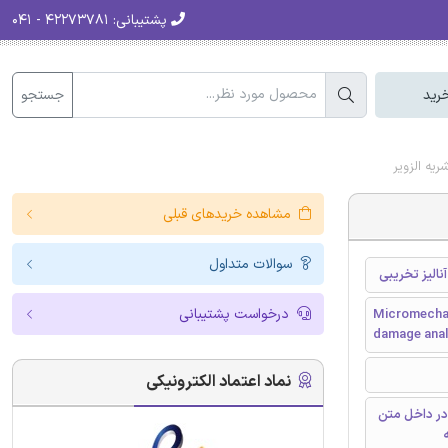
پشتیبانی:
۴۲۲۷۳۷۸۱ - ۰۴۱
جستجو
رید
یه الزویر
مشاهده خریدهای قبلی
سوالات متداول
الیز تخریبی
درخواست پشتیبانی
Micromechan
damage anal
نماد اعتماد الکترونیکی
در داخل متن
ه