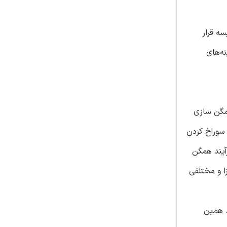
سه قرار
ه‌های
شرایط فشار سطحی مورد بررسی قرار گرفتند ]1[. رویکرد همگن سازی
 سوراخ کردن
آیند همگن
ا و مختلفی
. همین