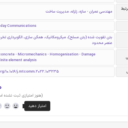
رتبط
مهندسی عمران - سازه، زلزله، مدیریت ساخت
oday Communications
بتن تقویت شده (بتن مسلح)، میکرومکانیک، همگن سازی، الگوبرداری تخری
عنصر محدود
concrete - Micromechanics - Homogenisation - Damage
ی
Finite element analysis
.org/10.1016/j.mtcomm.2022.103235
۰
(هنوز امتیازی ثبت نشده ا