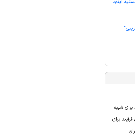
ستید اینجا
یبی"
 برای شبیه
رآیند برای
ای