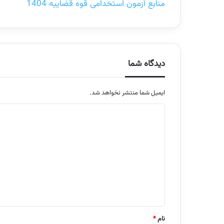
منابع آزمون استخدامی قوه قضاییه 1404
دیدگاه شما
ایمیل شما منتشر نخواهد شد.
م
ت
ن
د
ی
د
گ
ا
نام
*