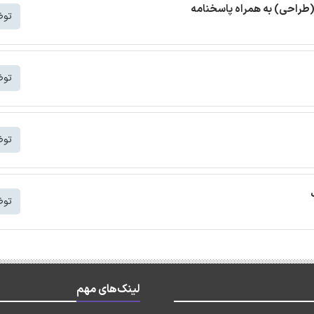
(طراحی) به همراه پاسخنامه
توض
توض
توض
توض
لینک‌های مهم