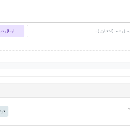
ارسال دی
توض