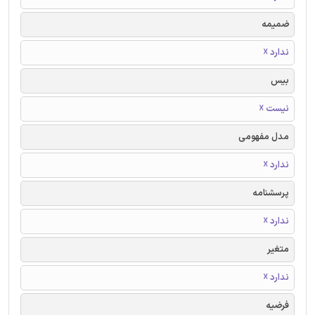
ضمیمه
ندارد ☓
بیس
نیست ☓
مدل مفهومی
ندارد ☓
پرسشنامه
ندارد ☓
متغیر
ندارد ☓
فرضیه