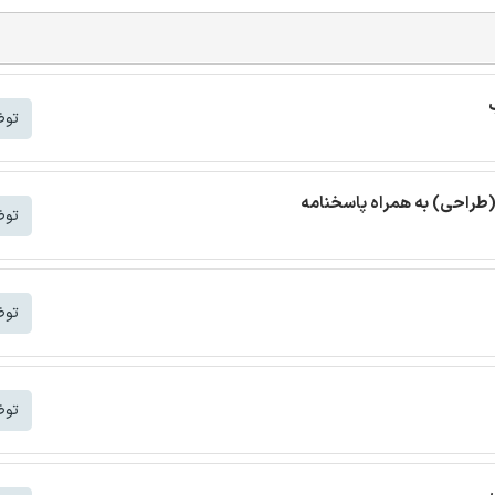
توض
(طراحی) به همراه پاسخنامه
توض
توض
توض