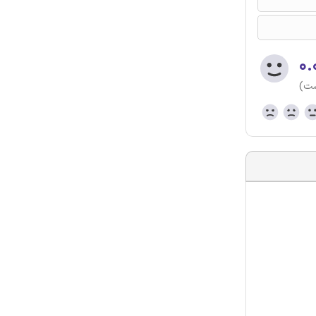
۰.
ست)