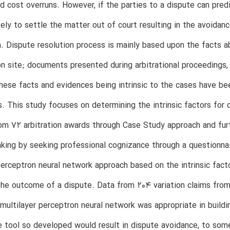
d cost overruns. However, if the parties to a dispute can pre
kely to settle the matter out of court resulting in the avoida
n. Dispute resolution process is mainly based upon the facts a
on site; documents presented during arbitrational proceedings, et
hese facts and evidences being intrinsic to the cases have be
 This study focuses on determining the intrinsic factors for c
rom 72 arbitration awards through Case Study approach and furth
king by seeking professional cognizance through a questionnaire
perceptron neural network approach based on the intrinsic facto
the outcome of a dispute. Data from 204 variation claims fro
 multilayer perceptron neural network was appropriate in buildi
 tool so developed would result in dispute avoidance, to som