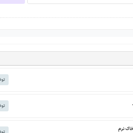
توض
توض
خاک نرم
توض