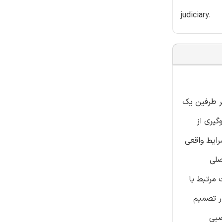
judiciary.
گر طرفین یک
یری از
رایط واقعی
صلی
مرتبط با
 در تصمیم
صبی