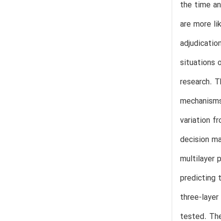
the time an
are more li
adjudicatio
situations 
research. T
mechanisms.
variation f
decision ma
multilayer 
predicting 
three-layer
tested. The