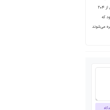
پرسپترون چندلایه‌ای را براساس عوامل درونی موجود در پرونده مشاجره ساخت برای نتیجه یک مشاجره اثبات می‌کند. داده‌های حاصل از 204
د که
ه می‌شوند
دگاه