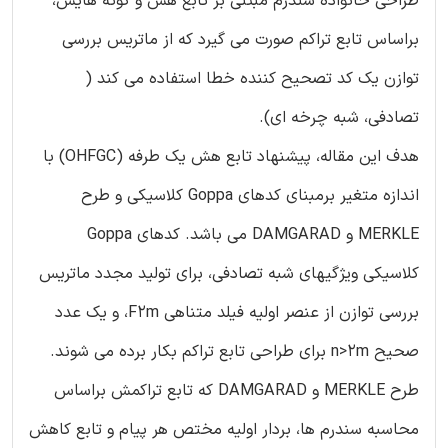
طراحی خانواده سندرم مبتنی بر تابع هش و گونه هایش،
براساس تابع تراکم صورت می گیرد که از ماتریس بررسی
توازن یک کد تصحیح کننده خطا استفاده می کند (
تصادفی، شبه چرخه ای).
هدف این مقاله، پیشنهاد تابع هش یک طرفه (OHFGC) با
اندازه متغیر برمبنای کدهای Goppa کلاسیکی و طرح
MERKLE و DAMGARAD می باشد. کدهای Goppa
کلاسیکی ویژگیهای شبه تصادفی، برای تولید مجدد ماتریس
بررسی توازن از عنصر اولیه فیلد متناهی F2m، و یک عدد
صحیح n>2m برای طراحی تابع تراکم بکار برده می شوند.
طرح MERKLE و DAMGARAD که تابع تراکمش براساس
محاسبه سندرم ها، بردار اولیه مختص هر پیام و تابع کاهش