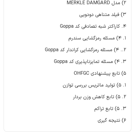
2) مدل MERKLE DAMGARD
3) فیلد متناهی دودویی
4. کاراکتر شبه تصادفی کد Goppa
1. 4) مسئله رمزگشایی سندرم
2.. 4) مسئله رمزگشایی کراندار کد Goppa
3. 4) مسئله تمایزناپذیری کد Goppa
5) تابع پیشنهادی OHFGC
1. 5) تولید ماتریس بررسی توازن
2. 5) تابع کاهش وزن بردار
3. 5) تابع تراکم
6) نتیجه گیری